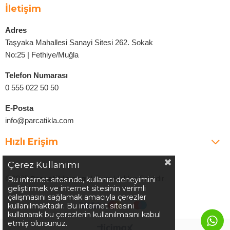
İletişim
Adres
Taşyaka Mahallesi Sanayi Sitesi 262. Sokak
No:25 | Fethiye/Muğla
Telefon Numarası
0 555 022 50 50
E-Posta
info@parcatikla.com
Hızlı Erişim
Çerez Kullanımı
©2025
Parcatikla.com
| Tüm Hakları Saklıdır.
Bu internet sitesinde, kullanıcı deneyimini
geliştirmek ve internet sitesinin verimli
çalışmasını sağlamak amacıyla çerezler
kullanılmaktadır. Bu internet sitesini
kullanarak bu çerezlerin kullanılmasını kabul
etmiş olursunuz.