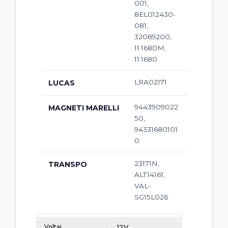
001,
8EL012430-
081,
32069200,
11.1680M,
11.1680
LRA02171
LUCAS
9443909022
MAGNETI MARELLI
50,
94331680101
0
23171N,
TRANSPO
ALT14161,
VAL-
SG15L026
Voltaj
12V