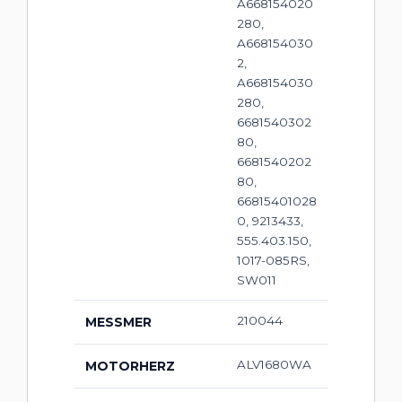
A668154020
280,
A668154030
2,
A668154030
280,
6681540302
80,
6681540202
80,
66815401028
0, 9213433,
555.403.150,
1017-085RS,
SW011
210044
MESSMER
ALV1680WA
MOTORHERZ