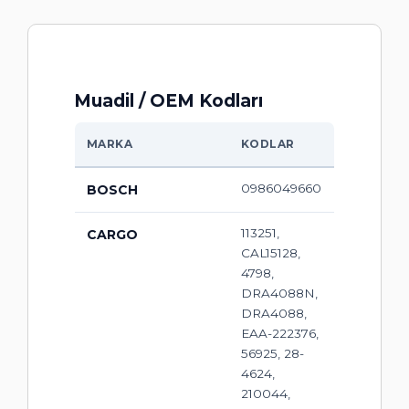
Muadil / OEM Kodları
MARKA
KODLAR
0986049660
BOSCH
113251,
CARGO
CAL15128,
4798,
DRA4088N,
DRA4088,
EAA-222376,
56925, 28-
4624,
210044,