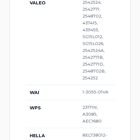
2542524,
VALEO
2542771,
2548702,
437415,
439455,
SG15L012,
SG15L026,
2542524A,
2542771B,
2542771D,
2548702B,
254252
1-3055-01VA
WAI
23171N,
WPS
A3085,
AEC1680
8EL738012-
HELLA