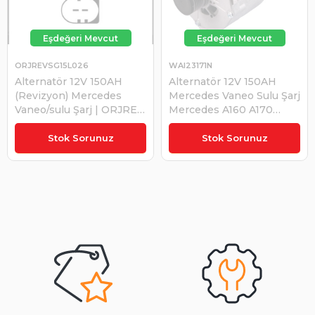
ORJREVSG15L026
WAI23171N
Alternatör 12V 150AH
Alternatör 12V 150AH
(Revizyon) Mercedes
Mercedes Vaneo Sulu Şarj
Vaneo/sulu Şarj | ORJREV
Mercedes A160 A170
SG15L026
Vaneo 1.7CDI Sulu
6681540302 SG15L026
Stok Sorunuz
Stok Sorunuz
A6681540102 439455 |
WAI 23171N