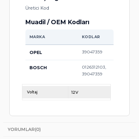
Üretici Kod
Muadil / OEM Kodları
MARKA
KODLAR
39047359
OPEL
0126312103,
BOSCH
39047359
Voltaj
12V
YORUMLAR
(0)