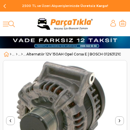
2500 TL ve Üzeri Alışverişlerinizde
Ücretsiz Kargo!
Alternatör 12V 150AH Opel Corsa E | BOSCH 0126312103
‹
›