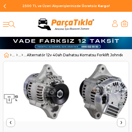
2500 TL ve Üzeri Alışverişlerinizde
Ücretsiz Kargo!
Alternatör 12v 40ah Daıhatsu Komatsu Forklift Johndeere
‹
›