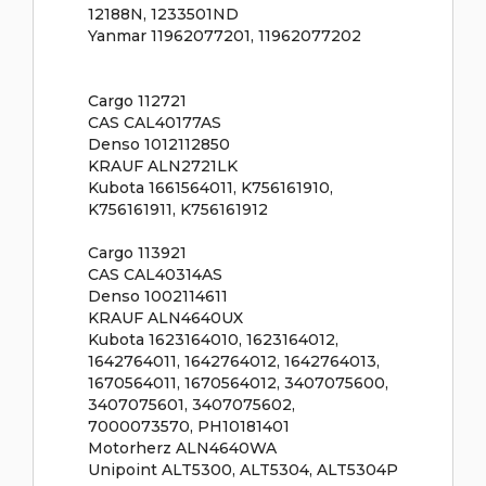
12188N, 1233501ND
Yanmar 11962077201, 11962077202
Cargo 112721
CAS CAL40177AS
Denso 1012112850
KRAUF ALN2721LK
Kubota 1661564011, K756161910,
K756161911, K756161912
Cargo 113921
CAS CAL40314AS
Denso 1002114611
KRAUF ALN4640UX
Kubota 1623164010, 1623164012,
1642764011, 1642764012, 1642764013,
1670564011, 1670564012, 3407075600,
3407075601, 3407075602,
7000073570, PH10181401
Motorherz ALN4640WA
Unipoint ALT5300, ALT5304, ALT5304P