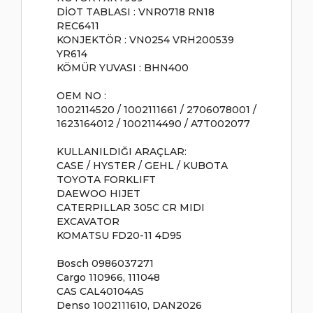
DİOT TABLASI : VNR0718 RN18
REC6411
KONJEKTÖR : VN0254 VRH200539
YR614
KÖMÜR YUVASI : BHN400
OEM NO :
1002114520 / 1002111661 / 2706078001 /
1623164012 / 1002114490 / A7T002077
KULLANILDIĞI ARAÇLAR:
CASE / HYSTER / GEHL / KUBOTA
TOYOTA FORKLIFT
DAEWOO HIJET
CATERPILLAR 305C CR MIDI
EXCAVATOR
KOMATSU FD20-11 4D95
Bosch 0986037271
Cargo 110966, 111048
CAS CAL40104AS
Denso 1002111610, DAN2026