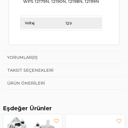
WPS 12179N, 12190N, 12198N, 12199N
Voltaj
12V
YORUMLAR
(0)
TAKSIT SEÇENEKLERI
ÜRÜN ÖNERILERI
Eşdeğer Ürünler