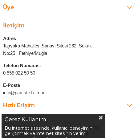
Üye
İletişim
Adres
Taşyaka Mahallesi Sanayi Sitesi 262. Sokak
No:25 | Fethiye/Muğla
Telefon Numarası
0 555 022 50 50
E-Posta
info@parcatikla.com
Hızlı Erişim
Çerez Kullanımı
©2025
Parcatikla.com
| Tüm Hakları Saklıdır.
Bu internet sitesinde, kullanıcı deneyimini
geliştirmek ve internet sitesinin verimli