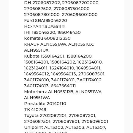
DH 2706087202, 2706087202000,
2706087502, 2706087504000,
2706087801000, 2706096001000
Ford SBA185046220
HC-PARTS JA551IR
IHI 185046220, 185046430
Komatsu 6008212350
KRAUF ALN0551AW, ALN0551UX,
ALN9551UX
Kubota 1558164201, 1588164200,
1588164201, 1588164202, 1623124010,
1623124011, 1624164010, 1649564011,
1649564012, 1649564013, 2706087501,
3A01174010, 3A01174011, 3A01174012,
3A01174013, 6643664011
Motorherz ALN0551RB, ALN0551WA,
ALN9551WA
Prestolite 20140110
TK 410749
Toyota 2702087201, 2706087201,
2706087501, 2706087801, 2706096001
Unipoint ALT5302, ALT5303, ALT5307,