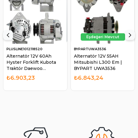
PLUSLINE1012118520
BYPARTUWA3536
Alternatör 12V 60Ah
Alternatör 12V 55AH
Hyster Forklift Kubota
Mitsubishi L300 Em |
Traktör Daewoo
BYPART UWA3536
Johndeere 1565 Massey
₺6.903,23
₺6.843,24
Ferguson Agco | Pluslıne
1012118520