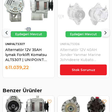
UNIPALT5307
UNIPALT5306
Alternatör 12V 35AH
Alternatör 12V 40AH
İşmak Forklift Komatsu
Jonder Yanmar Marine
ALT5307 | UNIPOINT
Johndeere Kubato
ALT5307
Yanmar ALT5306 Case
₺11.039,22
₺10.711,91
Hyster Cely Kubato
Stok Sorunuz
Toyota Forklift Daewoo
Hıjet | UNIPOINT
ALT5306
Benzer Ürünler