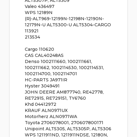
ALT5307P, ALT5309
Valeo 436497
WPS 12189N
(R)-ALT969-12199N-12198N-12190N-
12179N-U ALT5300-U ALT5304-CARGO
113921
213534
Cargo 110620
CAS CAL40248AS
Denso 1002111660, 1002111661,
1002111662, 1002114530, 1002114531,
1002114700, 1002114701
HC-PARTS JA971IR
Hyster 3049491
JOHN DEERE AM877740, RE42778,
RE72915, RE729151, TY6760
Khd 04412972
KRAUF ALN0971UX
Motorherz ALN0971WA
Toyota 2706078001, 270607800171
Unipoint ALT5305, ALT5305P, ALT5306
WPS 1211911ND, 1211911NDSE, 12180N,