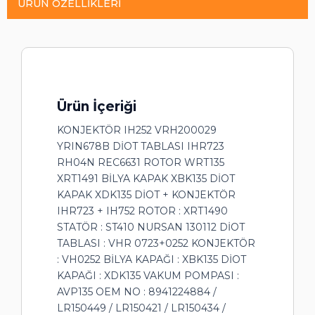
ÜRÜN ÖZELLIKLERI
Ürün İçeriği
KONJEKTÖR IH252 VRH200029
YRIN678B DİOT TABLASI IHR723
RH04N REC6631 ROTOR WRT135
XRT1491 BİLYA KAPAK XBK135 DİOT
KAPAK XDK135 DİOT + KONJEKTÖR
IHR723 + IH752 ROTOR : XRT1490
STATÖR : ST410 NURSAN 130112 DİOT
TABLASI : VHR 0723+0252 KONJEKTÖR
: VH0252 BİLYA KAPAĞI : XBK135 DİOT
KAPAĞI : XDK135 VAKUM POMPASI :
AVP135 OEM NO : 8941224884 /
LR150449 / LR150421 / LR150434 /