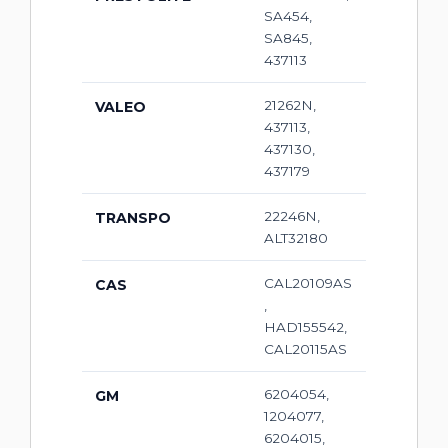
SA454,
SA845,
437113
21262N,
VALEO
437113,
437130,
437179
22246N,
TRANSPO
ALT32180
CAL20109AS
CAS
,
HAD155542,
CAL20115AS
6204054,
GM
1204077,
6204015,