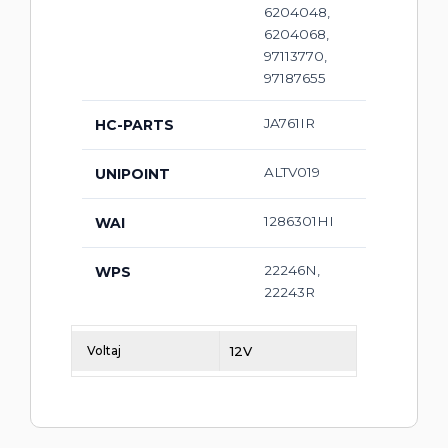
6204048,
6204068,
97113770,
97187655
JA761IR
HC-PARTS
ALTV019
UNIPOINT
1286301HI
WAI
22246N,
WPS
22243R
Voltaj
12V