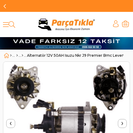
Alternatör 12V 50AH Isuzu Nkr J9 Premier Bmc Levent AL
‹
›