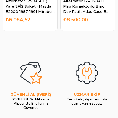
Alternatör 12V 60AH (
Alternatör 12V 120AH
Kare 2FİŞ Soket ) Mazda
Flag Konjektörlü Bmc
E2200 1987-1991 Minibüs
Dev Fatih Atlas Case Bmc
Ym Kia Besta Mazda
Profesyonel ALT340 |
₺6.084,52
₺8.500,00
E2200 ALT600 | AES
ALBİ ALT12V120AHCUM
ALT600OEM
GÜVENLİ ALIŞVERİŞ
UZMAN EKİP
256Bit SSL Sertifikası ile
Tecrübeli çalışanlarımızla
Alışverişte Bilgileriniz
daima yanınızdayız!
Güvende