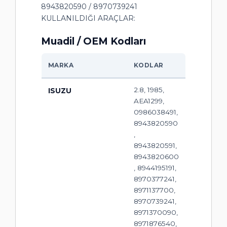
8943820590 / 8970739241
KULLANILDIĞI ARAÇLAR:
Muadil / OEM Kodları
MARKA
KODLAR
2.8, 1985,
ISUZU
AEA1299,
0986038491,
8943820590
,
8943820591,
8943820600
, 8944195191,
8970377241,
8971137700,
8970739241,
8971370090,
8971876540,