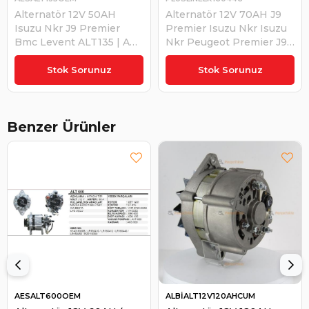
Alternatör 12V 50AH
Alternatör 12V 70AH J9
Isuzu Nkr J9 Premier
Premier Isuzu Nkr Isuzu
Bmc Levent ALT135 | AES
Nkr Peugeot Premier J9
ALT135OEM
J10 Vakumlu (ALTV019) |
₺6.223,56
₺8.395,07
PLUSLINE LR160446
Stok Sorunuz
Stok Sorunuz
Benzer Ürünler
AESALT600OEM
ALBİALT12V120AHCUM