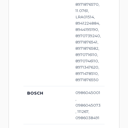
8971876570,
11.0761,
LRA01514,
8941224884,
8944195190,
8970739240,
8971876541,
8971876582,
8970716110,
8970746110,
8971347620,
8971478510,
8971876550
0986045001
BOSCH
,
0986045073
, 111267,
0986038491