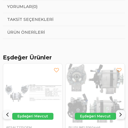
YORUMLAR
(0)
TAKSIT SEÇENEKLERI
ÜRÜN ÖNERILERI
Eşdeğer Ürünler
AESALT135OEM
PLUSLINELR160446