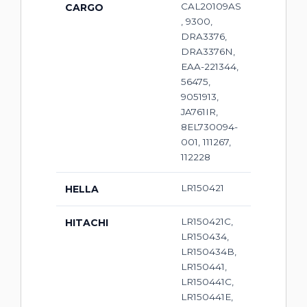
CAL20109AS
CARGO
, 9300,
DRA3376,
DRA3376N,
EAA-221344,
56475,
9051913,
JA761IR,
8EL730094-
001, 111267,
112228
LR150421
HELLA
LR150421C,
HITACHI
LR150434,
LR150434B,
LR150441,
LR150441C,
LR150441E,