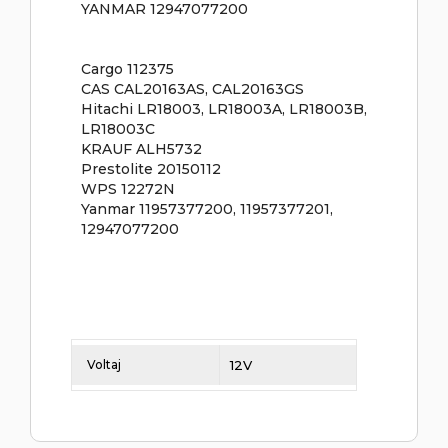
YANMAR 12947077200
Cargo 112375
CAS CAL20163AS, CAL20163GS
Hitachi LR18003, LR18003A, LR18003B,
LR18003C
KRAUF ALH5732
Prestolite 20150112
WPS 12272N
Yanmar 11957377200, 11957377201,
12947077200
Voltaj
12V