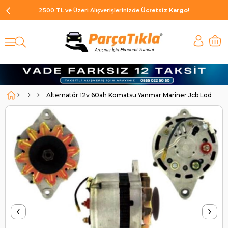
2500 TL ve Üzeri Alışverişlerinizde
Ücretsiz Kargo!
Alternatör 12v 60ah Komatsu Yanmar Mariner Jcb Loder Kom
‹
›