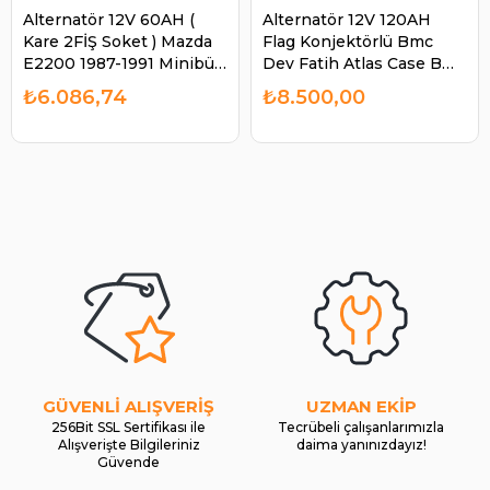
Alternatör 12V 60AH (
Alternatör 12V 120AH
Kare 2FİŞ Soket ) Mazda
Flag Konjektörlü Bmc
E2200 1987-1991 Minibüs
Dev Fatih Atlas Case Bmc
Ym Kia Besta Mazda
Profesyonel ALT340 |
₺6.086,74
₺8.500,00
E2200 ALT600 | AES
ALBİ ALT12V120AHCUM
ALT600OEM
GÜVENLİ ALIŞVERİŞ
UZMAN EKİP
256Bit SSL Sertifikası ile
Tecrübeli çalışanlarımızla
Alışverişte Bilgileriniz
daima yanınızdayız!
Güvende