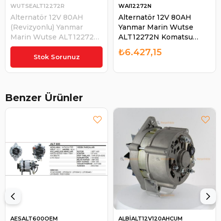
WUTSEALT12272R
WAI12272N
Alternatör 12V 80AH
Alternatör 12V 80AH
(Revizyonlu) Yanmar
Yanmar Marin Wutse
Marin Wutse ALT12272N
ALT12272N Komatsu
Komatsu WA75-YANMAR-
WA75-YANMAR-JCB406
₺6.427,15
JCB406 Jcb Loder
Jcb Loder Komatsu
Stok Sorunuz
Komatsu Loader | WUTSE
Loader | WAI 12272N
ALT12272R
Benzer Ürünler
AESALT600OEM
ALBİALT12V120AHCUM