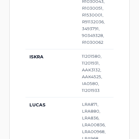
R1030043,
R1030051,
R1530001,
R91132036,
3493791,
90349328,
R1030062
11201580,
ISKRA
11201931,
AAK3132,
AAK4525,
IA0580,
11201933
LRA871,
LUCAS
LRA880,
LRA836,
LRA00836,
LRA00968,
LRA968,