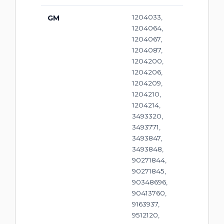
1204033,
GM
1204064,
1204067,
1204087,
1204200,
1204206,
1204209,
1204210,
1204214,
3493320,
3493771,
3493847,
3493848,
90271844,
90271845,
90348696,
90413760,
9163937,
9512120,