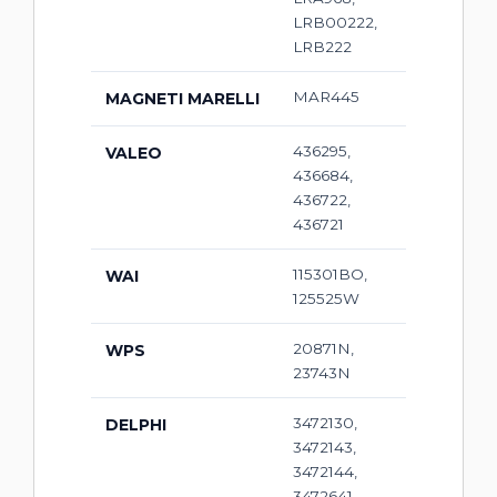
LRB00222,
LRB222
MAR445
MAGNETI MARELLI
436295,
VALEO
436684,
436722,
436721
115301BO,
WAI
125525W
20871N,
WPS
23743N
3472130,
DELPHI
3472143,
3472144,
3472641,