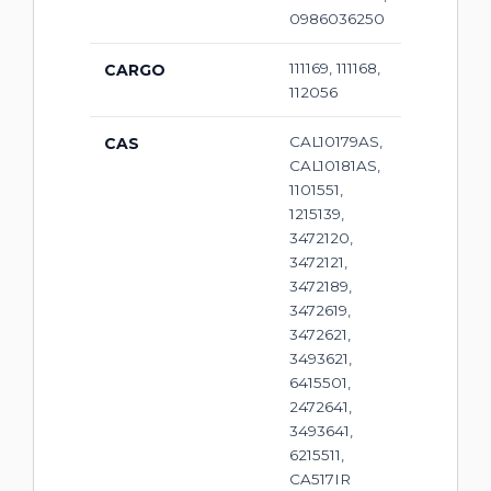
0986036250
111169, 111168,
CARGO
112056
CAL10179AS,
CAS
CAL10181AS,
1101551,
1215139,
3472120,
3472121,
3472189,
3472619,
3472621,
3493621,
6415501,
2472641,
3493641,
6215511,
CA517IR