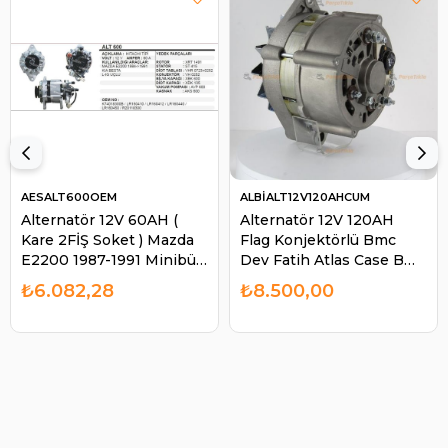
AESALT600OEM
ALBİALT12V120AHCUM
Alternatör 12V 60AH (
Alternatör 12V 120AH
Kare 2FİŞ Soket ) Mazda
Flag Konjektörlü Bmc
E2200 1987-1991 Minibüs
Dev Fatih Atlas Case Bmc
Ym Kia Besta Mazda
Profesyonel ALT340 |
₺6.082,28
₺8.500,00
E2200 ALT600 | AES
ALBİ ALT12V120AHCUM
ALT600OEM