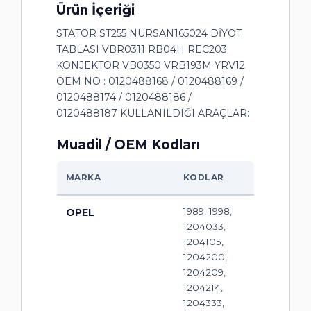
Ürün İçeriği
STATÖR ST255 NURSAN165024 DİYOT
TABLASI VBR0311 RB04H REC203
KONJEKTÖR VB0350 VRB193M YRV12
OEM NO : 0120488168 / 0120488169 /
0120488174 / 0120488186 /
0120488187 KULLANILDIĞI ARAÇLAR:
Muadil / OEM Kodları
MARKA
KODLAR
1989, 1998,
OPEL
1204033,
1204105,
1204200,
1204209,
1204214,
1204333,