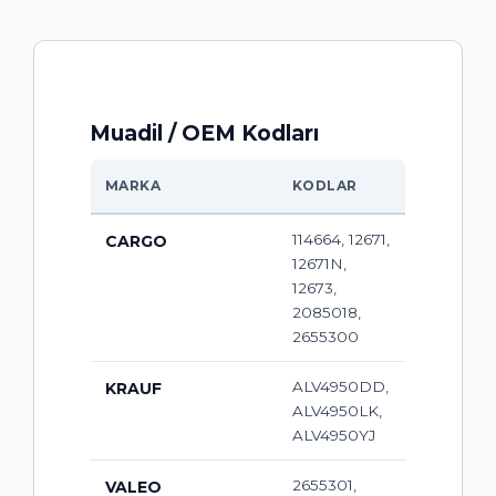
Muadil / OEM Kodları
MARKA
KODLAR
114664, 12671,
CARGO
12671N,
12673,
2085018,
2655300
ALV4950DD,
KRAUF
ALV4950LK,
ALV4950YJ
2655301,
VALEO