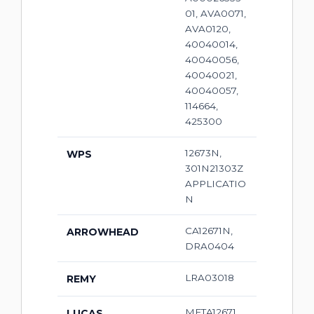
01, AVA0071,
AVA0120,
40040014,
40040056,
40040021,
40040057,
114664,
425300
12673N,
WPS
301N21303Z
APPLICATIO
N
CA12671N,
ARROWHEAD
DRA0404
LRA03018
REMY
META12671,
LUCAS