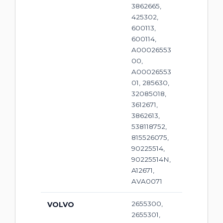
3862665,
425302,
600113,
600114,
A00026553
00,
A00026553
01, 285630,
32085018,
3612671,
3862613,
538118752,
815526075,
90225514,
90225514N,
A12671,
AVA0071
2655300,
VOLVO
2655301,