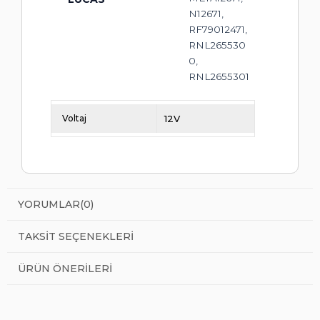
N12671,
RF79012471,
RNL265530
0,
RNL2655301
Voltaj
12V
YORUMLAR
(0)
TAKSIT SEÇENEKLERI
ÜRÜN ÖNERILERI