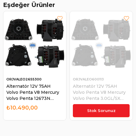
Eşdeğer Ürünler
ORJVALEO2655300
ORJVALEO600113
Alternatör 12V 75AH
Alternatör 12V 75AH
Volvo Penta V8 Mercury
Volvo Penta V8 Mercury
Volvo Penta 12673N
Volvo Penta 3.0GL/SX
ALT12673N | ORJ
2002- 3000CCM 100KW
₺10.490,00
VALEO2655300
2655300 3884950 | ORJ
Stok Sorunuz
VALEO600113