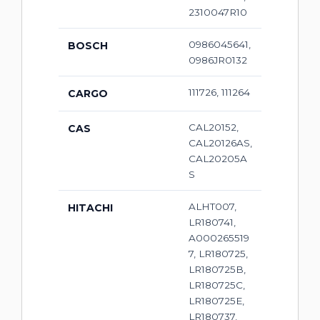
2310047R10
0986045641,
BOSCH
0986JR0132
111726, 111264
CARGO
CAL20152,
CAS
CAL20126AS,
CAL20205A
S
ALHT007,
HITACHI
LR180741,
A000265519
7, LR180725,
LR180725B,
LR180725C,
LR180725E,
LR180737,