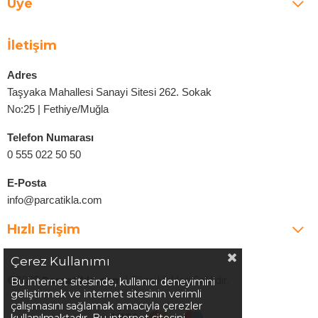
Üye
İletişim
Adres
Taşyaka Mahallesi Sanayi Sitesi 262. Sokak
No:25 | Fethiye/Muğla
Telefon Numarası
0 555 022 50 50
E-Posta
info@parcatikla.com
Hızlı Erişim
Çerez Kullanımı
©2025
Parcatikla.com
| Tüm Hakları Saklıdır.
Bu internet sitesinde, kullanıcı deneyimini
geliştirmek ve internet sitesinin verimli
çalışmasını sağlamak amacıyla çerezler