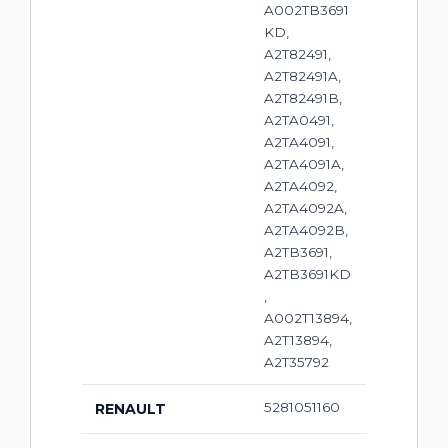
A002TB3691
KD,
A2T82491,
A2T82491A,
A2T82491B,
A2TA0491,
A2TA4091,
A2TA4091A,
A2TA4092,
A2TA4092A,
A2TA4092B,
A2TB3691,
A2TB3691KD
,
A002T13894,
A2T13894,
A2T35792
5281051160
RENAULT