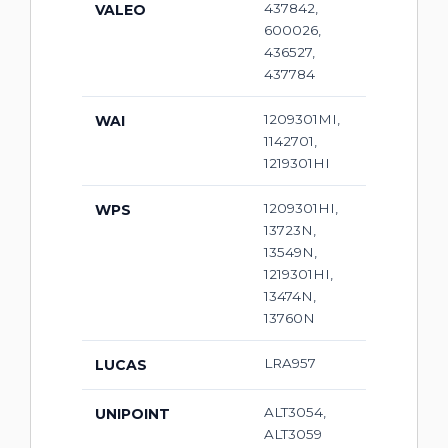
437842,
VALEO
600026,
436527,
437784
1209301MI,
WAI
1142701,
1219301HI
1209301HI,
WPS
13723N,
13549N,
1219301HI,
13474N,
13760N
LRA957
LUCAS
ALT3054,
UNIPOINT
ALT3059