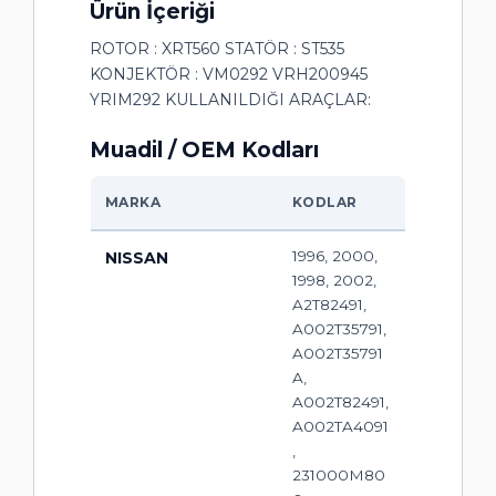
Ürün İçeriği
ROTOR : XRT560 STATÖR : ST535
KONJEKTÖR : VM0292 VRH200945
YRIM292 KULLANILDIĞI ARAÇLAR:
Muadil / OEM Kodları
MARKA
KODLAR
1996, 2000,
NISSAN
1998, 2002,
A2T82491,
A002T35791,
A002T35791
A,
A002T82491,
A002TA4091
,
231000M80