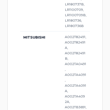
LR180737B,
LR1100709,
LR1100709B,
LR180736,
LR180736B
A002T82491,
MITSUBISHI
A002T82491
A,
A002T82491
B,
A002TA0491
,
A002TA4091
,
A002TA4091
A,
A002TA409
2A,
A002TB3691,