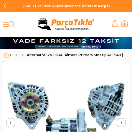
2500 TL ve Üzeri Alışverişlerinizde
Ücretsiz Kargo!
Alternatör 12V 80AH Almera Primera Mıts.tıp ALT548 | R
‹
›