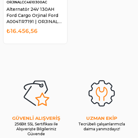
ORJINALCC4610300AC
Alternatör 24V 130AH
Ford Cargo Orjinal Ford
A004TR7191 | ORJINAL
CC4610300AC
₺16.456,56
GÜVENLİ ALIŞVERİŞ
UZMAN EKİP
256Bit SSL Sertifikası ile
Tecrübeli çalışanlarımızla
Alışverişte Bilgileriniz
daima yanınızdayız!
Güvende