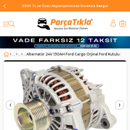
2500 TL ve Üzeri Alışverişlerinizde
Ücretsiz Kargo!
Alternatör 24V 130AH Ford Cargo Orjinal Ford Kutulu |
‹
›