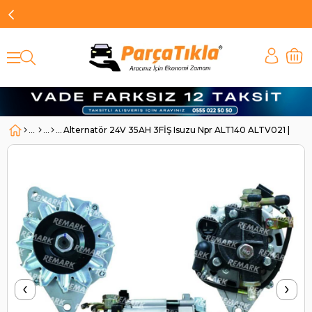
Alternatör 24V 35AH 3FİŞ Isuzu Npr ALT140 ALTV021 | R
‹
›