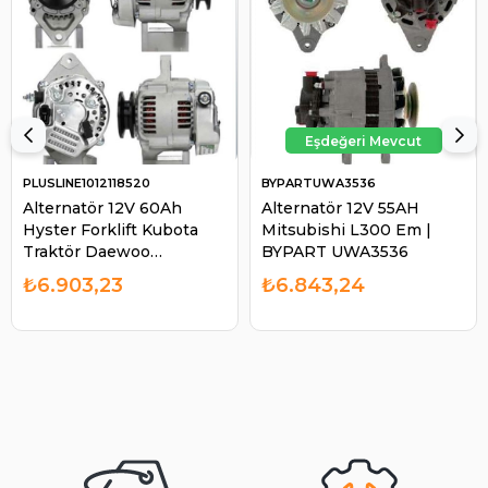
PLUSLINE1012118520
BYPARTUWA3536
Alternatör 12V 60Ah
Alternatör 12V 55AH
Hyster Forklift Kubota
Mitsubishi L300 Em |
Traktör Daewoo
BYPART UWA3536
Johndeere 1565 Massey
₺6.903,23
₺6.843,24
Ferguson Agco | Pluslıne
1012118520