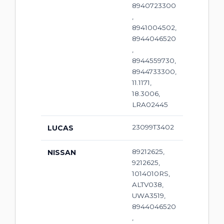
8940723300
,
8941004502,
8944046520
,
8944559730,
8944733300,
11.1171,
18.3006,
LRA02445
23099T3402
LUCAS
89212625,
NISSAN
9212625,
1014010RS,
ALTV038,
UWA3519,
8944046520
,