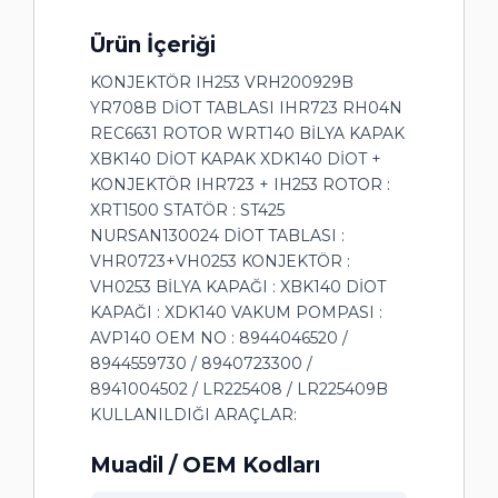
Ürün İçeriği
KONJEKTÖR IH253 VRH200929B
YR708B DİOT TABLASI IHR723 RH04N
REC6631 ROTOR WRT140 BİLYA KAPAK
XBK140 DİOT KAPAK XDK140 DİOT +
KONJEKTÖR IHR723 + IH253 ROTOR :
XRT1500 STATÖR : ST425
NURSAN130024 DİOT TABLASI :
VHR0723+VH0253 KONJEKTÖR :
VH0253 BİLYA KAPAĞI : XBK140 DİOT
KAPAĞI : XDK140 VAKUM POMPASI :
AVP140 OEM NO : 8944046520 /
8944559730 / 8940723300 /
8941004502 / LR225408 / LR225409B
KULLANILDIĞI ARAÇLAR:
Muadil / OEM Kodları