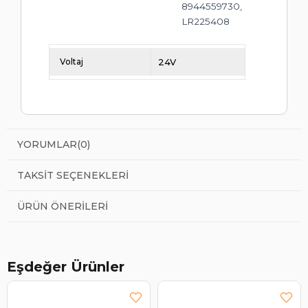
8944559730,
LR225408
Voltaj
24V
YORUMLAR
(0)
TAKSIT SEÇENEKLERI
ÜRÜN ÖNERILERI
Eşdeğer Ürünler