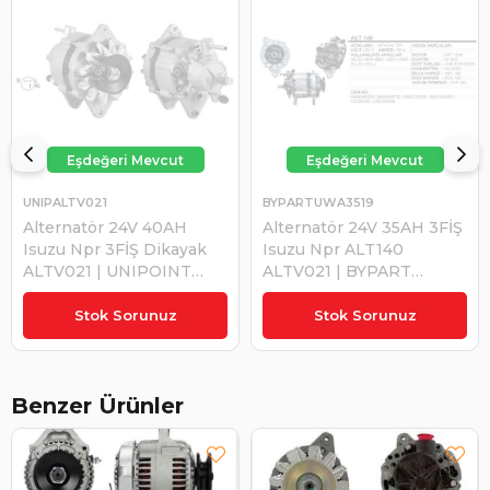
UNIPALTV021
BYPARTUWA3519
Alternatör 24V 40AH
Alternatör 24V 35AH 3FİŞ
Isuzu Npr 3FİŞ Dikayak
Isuzu Npr ALT140
ALTV021 | UNIPOINT
ALTV021 | BYPART
ALTV021
UWA3519
₺11.812,86
₺6.724,70
Stok Sorunuz
Stok Sorunuz
Benzer Ürünler