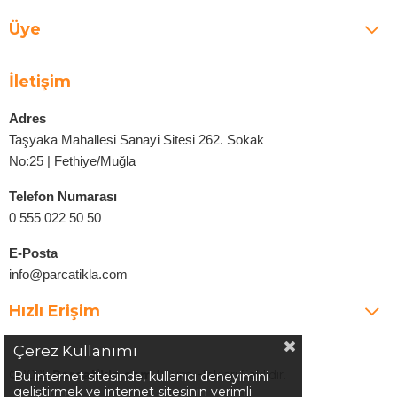
Üye
İletişim
Adres
Taşyaka Mahallesi Sanayi Sitesi 262. Sokak
No:25 | Fethiye/Muğla
Telefon Numarası
0 555 022 50 50
E-Posta
info@parcatikla.com
Hızlı Erişim
Çerez Kullanımı
©2025
Parcatikla.com
| Tüm Hakları Saklıdır.
Bu internet sitesinde, kullanıcı deneyimini
geliştirmek ve internet sitesinin verimli