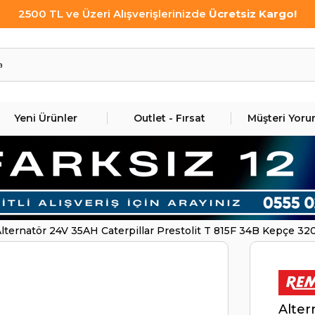
Alternatör ve Marş Motorlarında Çok Özel Fiyatlar!
Yeni Ürünler
Outlet - Fırsat
Müşteri Yoru
lternatör 24V 35AH Caterpillar Prestolit T 815F 34B Kepçe 3
Motorlu ALT743 | REMARK ALT743
Alter