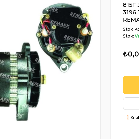
815F 
3196 
REMA
Stok K
Stok:
V
₺0,
Krit