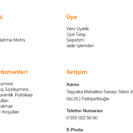
l
Üye
Yeni Üyelik
Üye Girişi
latma Metni
Sepetim
İade İşlemleri
Hizmetleri
İletişim
eşmesi
Adres
tış Sözleşmesi
Taşyaka Mahallesi Sanayi Sitesi 
üvenlik Politikası
No:25 | Fethiye/Muğla
lları
slimat
Telefon Numarası
e Koşulları
0 555 022 50 50
E-Posta