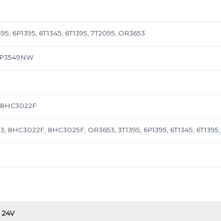
95, 6P1395, 6T1345, 6T1395, 7T2095, OR3653
ALP3549NW
 8HC3022F
3, 8HC3022F, 8HC3025F, OR3653, 3T1395, 6P1395, 6T1345, 6T1395
24V