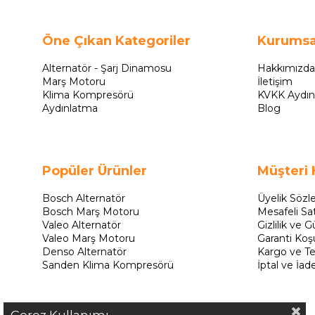
Öne Çıkan Kategoriler
Kurumsa
Alternatör - Şarj Dinamosu
Hakkımızda
Marş Motoru
İletişim
Klima Kompresörü
KVKK Aydın
Aydınlatma
Blog
Popüler Ürünler
Müşteri 
Bosch Alternatör
Üyelik Sözl
Bosch Marş Motoru
Mesafeli Sa
Valeo Alternatör
Gizlilik ve G
Valeo Marş Motoru
Garanti Koşu
Denso Alternatör
Kargo ve Te
Sanden Klima Kompresörü
İptal ve İad