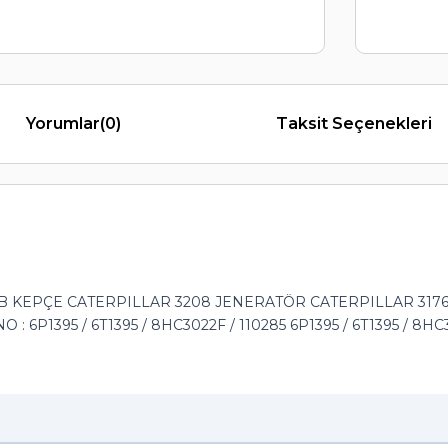
Yorumlar
(0)
Taksit Seçenekleri
 KEPÇE CATERPILLAR 3208 JENERATÖR CATERPILLAR 3176 / 31
395 / 6T1395 / 8HC3022F / 110285 6P1395 / 6T1395 / 8HC30