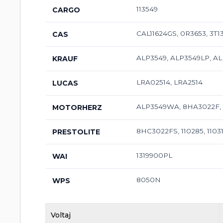
113549
CARGO
CAL11624GS, 0R3653, 3T13
CAS
ALP3549, ALP3549LP, 
KRAUF
LRA02514, LRA2514
LUCAS
ALP3549WA, 8HA3022F,
MOTORHERZ
8HC3022FS, 110285, 11031
PRESTOLITE
1319900PL
WAI
8050N
WPS
Voltaj