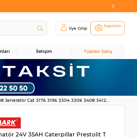
Sepetim
Üye Girişi
mları
İletişim
Toptan Satış
208 Jeneratör Cat 3176 3196 3304 3306 3408 3412
natör 24V 35AH Caterpillar Prestolit T