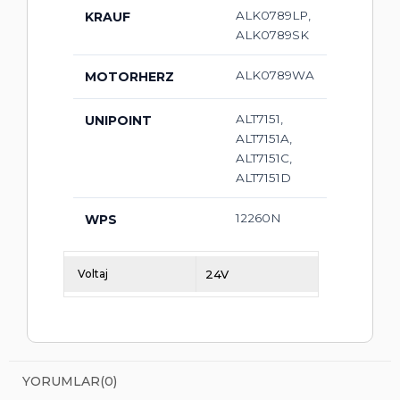
ALK0789LP,
KRAUF
ALK0789SK
ALK0789WA
MOTORHERZ
ALT7151,
UNIPOINT
ALT7151A,
ALT7151C,
ALT7151D
12260N
WPS
Voltaj
24V
YORUMLAR
(0)