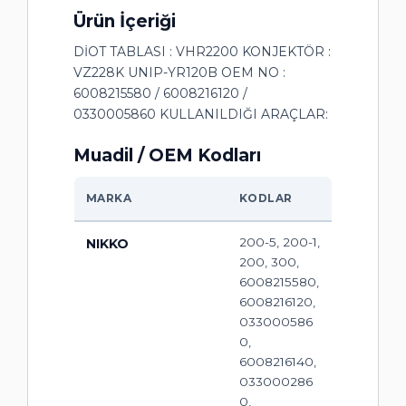
Ürün İçeriği
DİOT TABLASI : VHR2200 KONJEKTÖR :
VZ228K UNIP-YR120B OEM NO :
6008215580 / 6008216120 /
0330005860 KULLANILDIĞI ARAÇLAR:
Muadil / OEM Kodları
MARKA
KODLAR
200-5, 200-1,
NIKKO
200, 300,
6008215580,
6008216120,
033000586
0,
6008216140,
033000286
0,