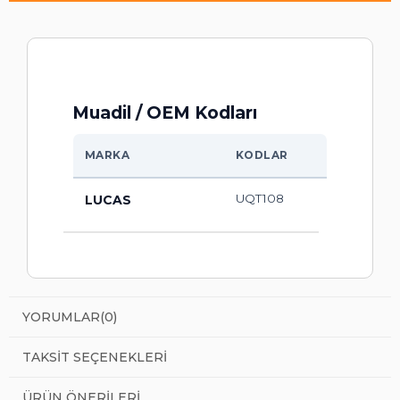
Muadil / OEM Kodları
MARKA
KODLAR
UQT108
LUCAS
YORUMLAR
(0)
TAKSIT SEÇENEKLERI
ÜRÜN ÖNERILERI