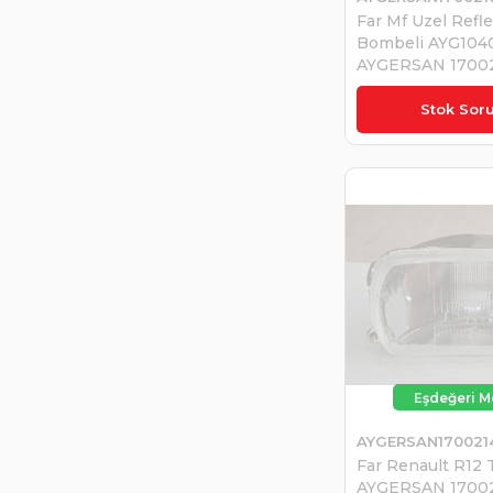
Far Mf Uzel Refl
Bombeli AYG1040
AYGERSAN 1700
₺830,00
Stok Sor
AYGERSAN170021
Far Renault R12 
AYGERSAN 1700