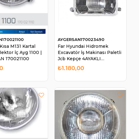
N170021100
AYGERSAN170023490
Kısa M131 Kartal
Far Hyundai Hidromek
ektor İç Ayg 1100 |
Excavatör İş Makinası Paletli
N 170021100
Jcb Kepçe 4AYAKLI
Ekskavatör | AYGERSAN
0
₺1.180,00
170023490