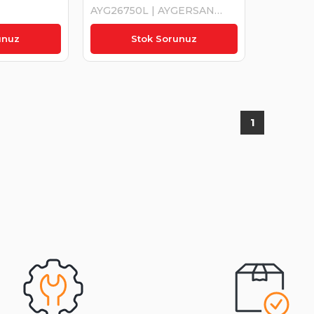
AYG26750L | AYGERSAN
170026750
₺790,00
unuz
Stok Sorunuz
1