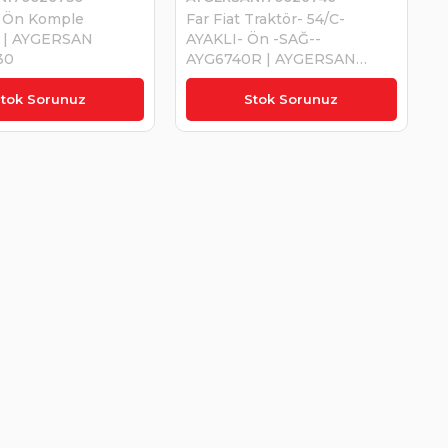
6 Ön Komple
Far Fiat Traktör- 54/C-
 | AYGERSAN
AYAKLI- Ön -SAĞ--
30
AYG6740R | AYGERSAN
170026740
,00
₺790,00
tok Sorunuz
Stok Sorunuz