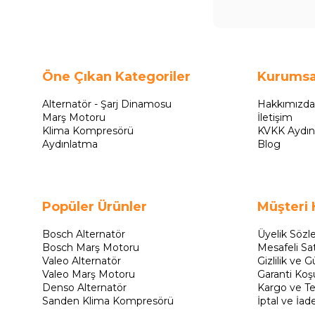
Öne Çıkan Kategoriler
Kurumsa
Alternatör - Şarj Dinamosu
Hakkımızda
Marş Motoru
İletişim
Klima Kompresörü
KVKK Aydın
Aydınlatma
Blog
Popüler Ürünler
Müşteri 
Bosch Alternatör
Üyelik Sözl
Bosch Marş Motoru
Mesafeli Sa
Valeo Alternatör
Gizlilik ve G
Valeo Marş Motoru
Garanti Koşu
Denso Alternatör
Kargo ve Te
Sanden Klima Kompresörü
İptal ve İad