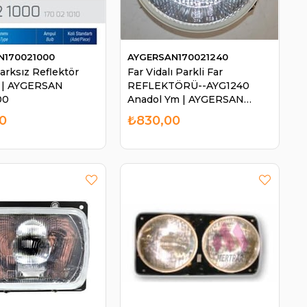
N170021000
AYGERSAN170021240
arksız Reflektör
Far Vidalı Parkli Far
 | AYGERSAN
REFLEKTÖRÜ--AYG1240
00
Anadol Ym | AYGERSAN
170021240
0
₺830,00