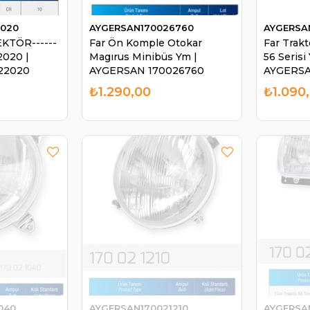
2020
AYGERSAN170026760
AYGERSA
EKTÖR------
Far Ön Komple Otokar
Far Trak
-2020 |
Magırus Minibüs Ym |
56 Serisi
22020
AYGERSAN 170026760
AYGERSA
₺1.290,00
₺1.090
040
AYGERSAN170021210
AYGERSA