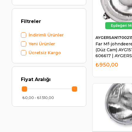
Filtreler
İndirimli Ürünler
AYGERSAN170021
Far Mf-johndeere
Yeni Ürünler
(Düz Cam) AYG15
Ücretsiz Kargo
606617 | AYGER
170021510
₺950,00
Fiyat Aralığı
₺0,00 - ₺1.510,00