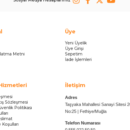
Sosyal Medya Hesaplarımız
l
Üye
Yeni Üyelik
Üye Girişi
latma Metni
Sepetim
İade İşlemleri
Hizmetleri
İletişim
eşmesi
Adres
tış Sözleşmesi
Taşyaka Mahallesi Sanayi Sitesi 
üvenlik Politikası
No:25 | Fethiye/Muğla
lları
slimat
Telefon Numarası
e Koşulları
0 555 022 50 50