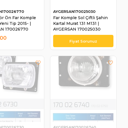
N170026770
AYGERSAN170025030
tör Ön Far Komple
Far Komple Sol Çiftli Şahin
 Yeni Tip 2015- |
Kartal Murat 131 M131 |
N 170026770
AYGERSAN 170025030
,00
N170026730
AYGERSAN170026740