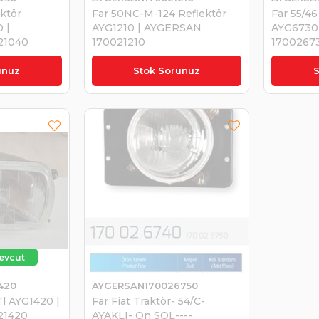
ektör
Far 50NC-M-124 Reflektör
Far 55/4
 |
AYG1210 | AYGERSAN
AYG6730
21040
170021210
1700267
₺690,00
₺1.070
unuz
Stok Sorunuz
S
420
AYGERSAN170026750
Tl AYG1420 |
Far Fiat Traktör- 54/C-
21420
AYAKLI- Ön SOL----