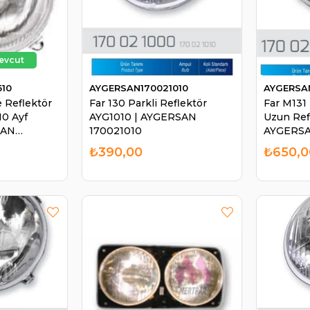
510
AYGERSAN170021010
AYGERSA
 Reflektör
Far 130 Parkli Reflektör
Far M131 
10 Ayf
AYG1010 | AYGERSAN
Uzun Refl
SAN
170021010
AYGERSA
₺390,00
₺650,0