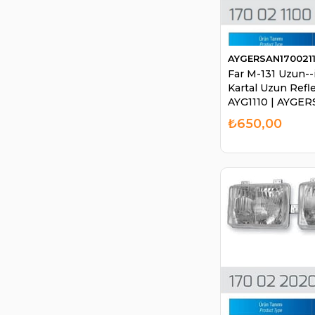
AYGERSAN1700211
Far M-131 Uzun--
Kartal Uzun Refle
AYG1110 | AYGE
170021110
₺650,00