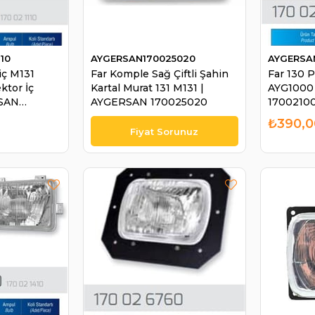
10
AYGERSAN170025020
AYGERSA
iç M131
Far Komple Sağ Çiftli Şahin
Far 130 P
ktor İç
Kartal Murat 131 M131 |
AYG1000
RSAN
AYGERSAN 170025020
1700210
₺390,0