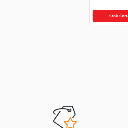
₺1.510,00
Stok Sor