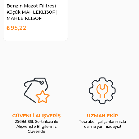
Benzin Mazot Filitresi
Küçük MAHLEKL130F |
MAHLE KL13OF
₺95,22
GÜVENLİ ALIŞVERİŞ
UZMAN EKİP
256Bit SSL Sertifikası ile
Tecrübeli çalışanlarımızla
Alışverişte Bilgileriniz
daima yanınızdayız!
Güvende