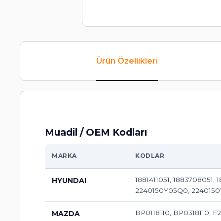
Ürün Özellikleri
Muadil / OEM Kodları
MARKA
KODLAR
1881411051, 1883708051, 1
HYUNDAI
2240150Y05Q0, 2240150Y
BP0118110, BP0318110, F2
MAZDA