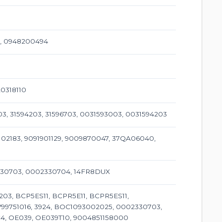
6, 0948200494
20318110
03, 31594203, 31596703, 0031593003, 0031594203
102183, 9091901129, 9009870047, 37QA06040,
02330703, 0002330704, 14FR8DUX
03, BCP5ES11, BCPR5E11, BCPR5ES11,
 V99751016, 3924, BOC1093002025, 0002330703,
YC4, OE039, OE039T10, 9004851158000