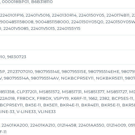
A, 000018BP01, B6B318110
 2240101P16, 22401V5016, 2240130R14, 2240150Y05, 2240174B11,
, 9004851158008, 9004851158000, 2240150Y05Q0, 2240150Y05
, 22401V5085, 22401V5015, 2240155Y15
010, 96130723
P, 21123707010, 980795514E, 980795515E, 980795514EHE, 980
V, 980795514A, 980795514AV, NGKBCPR5EY11, NGKBKR5E11, 9807
851358, CLP37201, MS851572, MS851731, MS851377, MS851727, M
2A018, FR8DCX, FR8DX, VSPY19, K6RF-11, 1662, 2382, BCP5ES-11,
BCPR5EY11, BK5E-11, BK5E11, BKR4E-11, BKR4E11, BKR5E-11, BKR
LINE-33, V-LINE33, VLINE33
58, 22401KA200, 22401KA210, 01214458, 22401AA550, 01214009, 09
F-11