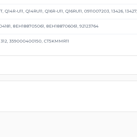
T, Q14R-U11, Q14RU11, Q16R-U11, Q16RU11, 0911007203, 13426, 13427
4181, 8EH188705061, 8EH188706061, 92123764
1312, 359000400150, CT5KMMR11