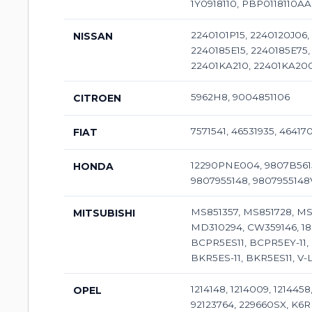
1Y0918110, PBP0118110A
2240101P15, 2240120J06,
NISSAN
2240185E15, 2240185E75
22401KA210, 22401KA200
5962H8, 9004851106
CITROEN
7571541, 46531935, 46417
FIAT
12290PNE004, 9807B5615
HONDA
9807955148, 9807955148
MS851357, MS851728, MS
MITSUBISHI
MD310294, CW359146, 182
BCPR5ES11, BCPR5EY-11, 
BKR5ES-11, BKR5ES11, V-
1214148, 1214009, 12144
OPEL
92123764, 229660SX, K6R