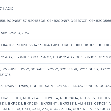
01KA210
158, 9004851157, 92063308, 0948200497, 04887031, 094820056
 5861239510, 7957
1881411051, 9009866047, 9004851158, 0K01C18110, 0K01318110, 0K
1595403, 31596803, 0031594103, 0031595403, 0031596803, 315930
, 9004851158000, 9004851157000, 92063308, 9091901130, 89220
751016
09117565, 9117565, PBP11811AA, 92123764, SET40242229884, 00
062, OE063, RC10YC4, RC10YCC4, RC10YXN4, RC12YC5, 09110072
4E11, BKR5E11, BKR5EN, BKR5EN11, BKR5ES11, VLINE33, GSP634,
 14FR8DUX, UXT1, UXT3, Z73, 0242229884, 0017, A-LINE36, C10