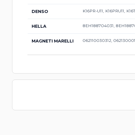
K16PR-U11, K16PRU11, K16T
DENSO
8EH188704031, 8EH18870
HELLA
062110030312, 06213000
MAGNETI MARELLI