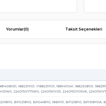
Yorumlar
(0)
Taksit Seçenekleri
881408051, 1882311101, Y1882311101, 1881411041, 1882308101, 18829
05W0, 2240150Y75W0, 2240150Y05, 2240150Y05VA, 2240150Y75,
2018110, BP0218110, BP0418110, 18BP01, BP1218110, BP1318110A, BP