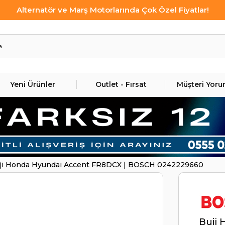
Alternatör ve Marş Motorlarında Çok Özel Fiyatlar!
Yeni Ürünler
Outlet - Fırsat
Müşteri Yoru
ji Honda Hyundai Accent FR8DCX | BOSCH 0242229660
Buji 