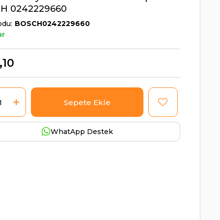
H 0242229660
odu
BOSCH0242229660
ar
,10
WhatApp Destek