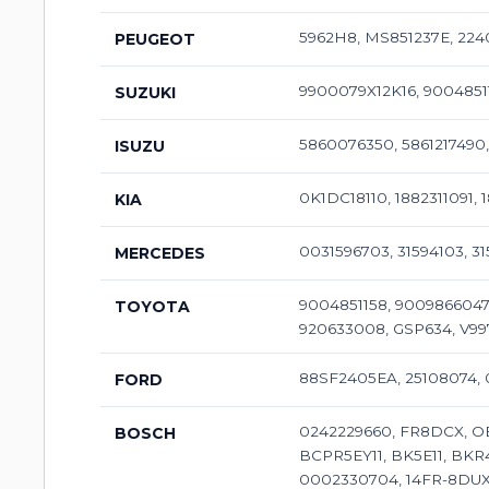
5962H8, MS851237E, 224
PEUGEOT
9900079X12K16, 9004851
SUZUKI
5860076350, 5861217490,
ISUZU
0K1DC18110, 1882311091, 
KIA
0031596703, 31594103, 3
MERCEDES
9004851158, 9009866047
TOYOTA
920633008, GSP634, V99
88SF2405EA, 25108074, 
FORD
0242229660, FR8DCX, OE
BOSCH
BCPR5EY11, BK5E11, BKR
0002330704, 14FR-8DUX,