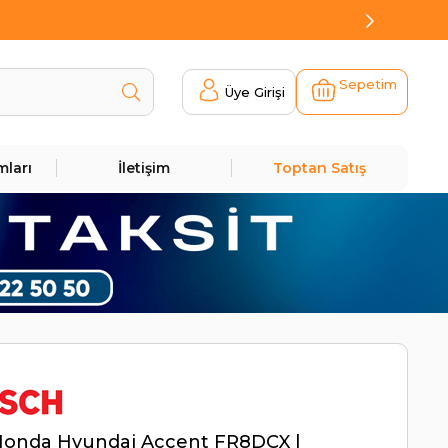
Sepetim
Üye Girişi
mları
İletişim
Toptan Satış
Honda Hyundai Accent FR8DCX |