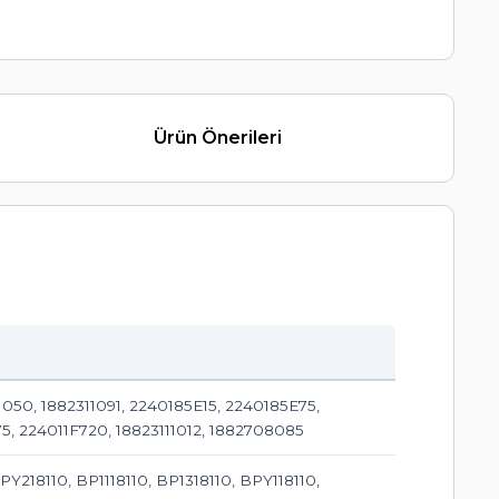
Ürün Önerileri
11050, 1882311091, 2240185E15, 2240185E75,
 224011F720, 18823111012, 1882708085
Y218110, BP1118110, BP1318110, BPY118110,