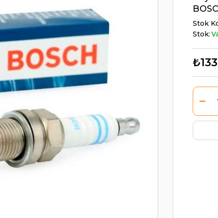
BOSC
Stok K
Stok:
V
₺133