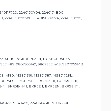
 224011F720, 2240150Y04, 2240174B00,
W0, 2240150Y75W0, 2240150Y05VA, 2240150Y75,
795514EH0, NGKBCPR5E11, NGKBCPR5EYN11,
955148S, 9807955149, 980795514AS, 980795514B
D344180, MS851361, MS851387, MS851728L,
 BCP5ES11, BCPR5E-11, BCPR5E11, BCPR5ES-11,
5E-N, BKR5E-N-11, BKR5E11, BKR5EN, BKR5EN11,
1149455, 91149455, 22401AA310, 92063308,