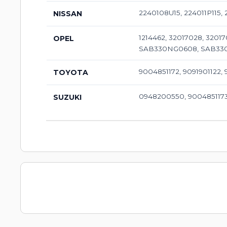
2240108U15, 224011P115, 
NISSAN
1214462, 32017028, 3201
OPEL
SAB330NG0608, SAB330
9004851172, 9091901122, 
TOYOTA
0948200550, 90048511
SUZUKI