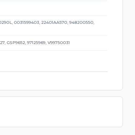
00290L, 0031599403, 22401AA570, 948200550,
527, GSP9652, 97125969, V99750031