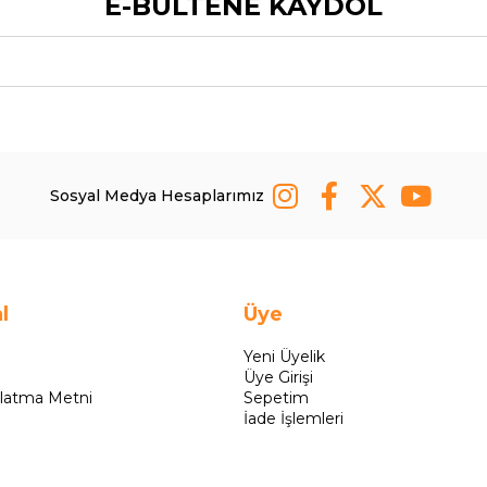
E-BÜLTENE KAYDOL
Sosyal Medya Hesaplarımız
l
Üye
Yeni Üyelik
Üye Girişi
latma Metni
Sepetim
İade İşlemleri