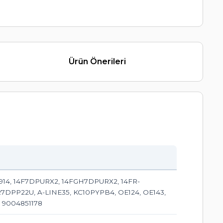
Ürün Önerileri
35914, 14F7DPURX2, 14FGH7DPURX2, 14FR-
7DPP22U, A-LINE35, KC10PYPB4, OE124, OE143,
 9004851178