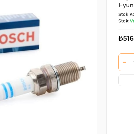
Hyun
Stok K
Stok:
V
₺516