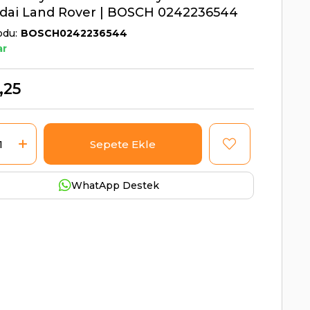
dai Land Rover | BOSCH 0242236544
odu
BOSCH0242236544
ar
,25
WhatApp Destek