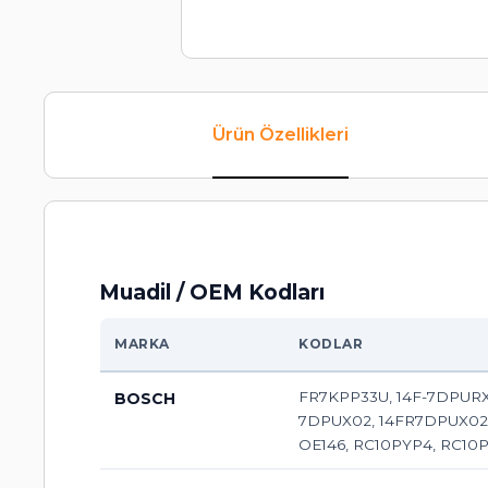
Ürün Özellikleri
Muadil / OEM Kodları
MARKA
KODLAR
FR7KPP33U, 14F-7DPURX2,
BOSCH
7DPUX02, 14FR7DPUX02, 
OE146, RC10PYP4, RC10