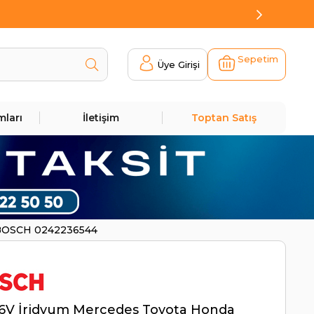
Sepetim
Üye Girişi
mları
İletişim
Toptan Satış
| BOSCH 0242236544
16V İridyum Mercedes Toyota Honda