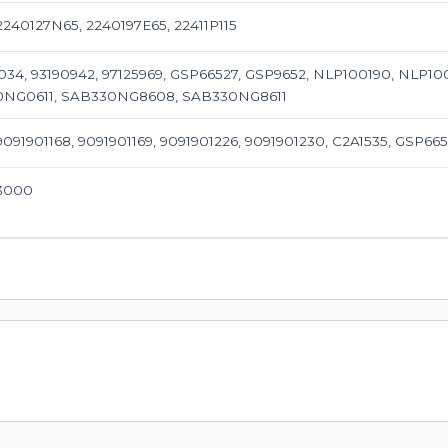
2240127N65, 2240197E65, 22411P115
7034, 93190942, 97125969, GSP66527, GSP9652, NLP100190, NLP1
NG0611, SAB330NG8608, SAB330NG8611
9091901168, 9091901169, 9091901226, 9091901230, C2A1535, GSP66
73000