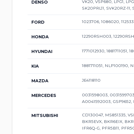
VK20, VSP680, LPG1, LPG6
DENSO
SK20PRL11, SVK20RZ-11, 
1023706, 1086020, 1125
FORD
12290RSH003, 12290RSH
HONDA
1771012930, 1881711051, 1
HYUNDAI
1881711051, NLP100190, 
KIA
JE4118110
MAZDA
0031598003, 0031599703
MERCEDES
A0041592003, GSP9652,
CD130047, MS851335, VS
MITSUBISHI
BKR5EVX, BKR6EIX, BKR6EI
IFR6Q-G, PFR5B11, PFR5C1