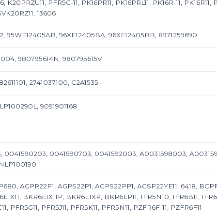
, K20PRZU11, PFR5G-11, PK16PR11, PK16PRL11, PK16R-11, PK16R11,
SVK20RZ11, 13606
332, 95WF12405AB, 96XF12405BA, 96XF12405BB, 8971259690
004, 980795614N, 980795615V
882611101, 2741037100, C2A1535
NLP100290L, 9091901168
, 0041590203, 0041590703, 0041592003, A0031598003, A00315
 NLP100190
P680, AGPR22P1, AGPS22P1, AGPS22PP1, AGSP22YE11, 6418, BCPR
X11, BKR6EIX11P, BKR6EIXP, BKR6EP11, IFR5N10, IFR6B11, IFR6D-1
1, PFR5G11, PFR5J11, PFR5K11, PFR5N11, PZFR6F-11, PZFR6F11