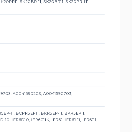
 PK20PR11, SK20BR-11, SK20BR11, SK20PR-L11,
99703, A0041590203, A0041590703,
5EP-11, BCPR5EP11, BKR5EP-11, BKR5EP11,
0, IFR6D10, IFR6G11K, IFR6J, IFR6J-11, IFR6J11,