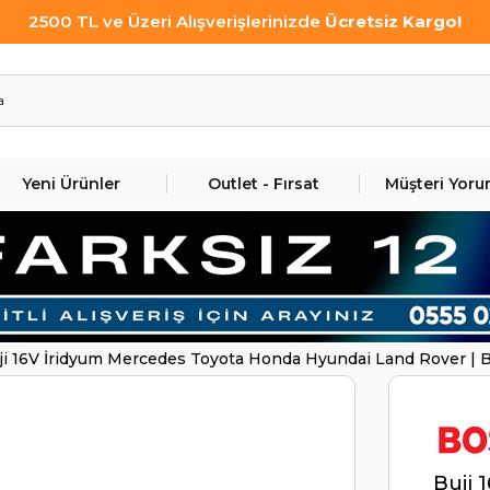
2500 TL ve Üzeri Alışverişlerinizde
Ücretsiz Kargo!
Yeni Ürünler
Outlet - Fırsat
Müşteri Yoru
ji 16V İridyum Mercedes Toyota Honda Hyundai Land Rover 
Buji 