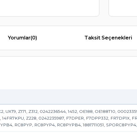
Yorumlar
(0)
Taksit Seçenekleri
 UXT9, Z171, Z312, 0242236544, 1452, OE188, OE188T10, 00023
14FR7KPU, Z228, 0242235987, F7DPER, F7DPP332, FR7DP1X, FR
PYPB4, RC8PYP, RC8PYP4, RC8PYPB4, 1881711051, SPORC8PYP4,