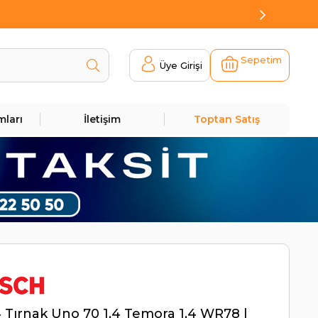
Sepetim
Üye Girişi
mları
İletişim
Toptan Satış
4 Tırnak Uno 70 1,4 Temora 1,4 WR78 |