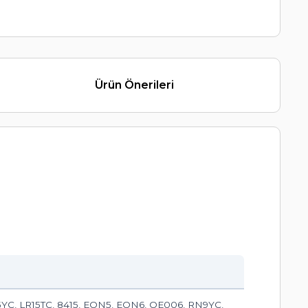
Ürün Önerileri
5YC, LR15TC, 8415, EON5, EON6, OE006, RN9YC,