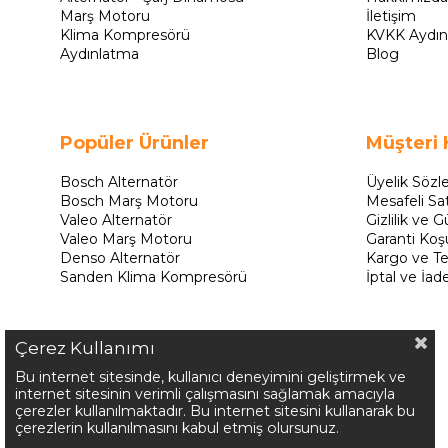
Marş Motoru
İletişim
Klima Kompresörü
KVKK Aydın
Aydınlatma
Blog
Popüler Ürünler
Müşteri 
Bosch Alternatör
Üyelik Sözl
Bosch Marş Motoru
Mesafeli Sa
Valeo Alternatör
Gizlilik ve G
Valeo Marş Motoru
Garanti Koşu
Denso Alternatör
Kargo ve Te
Sanden Klima Kompresörü
İptal ve İad
Çerez Kullanımı
Bu internet sitesinde, kullanıcı deneyimini geliştirmek ve
internet sitesinin verimli çalışmasını sağlamak amacıyla
çerezler kullanılmaktadır. Bu internet sitesini kullanarak bu
çerezlerin kullanılmasını kabul etmiş olursunuz.