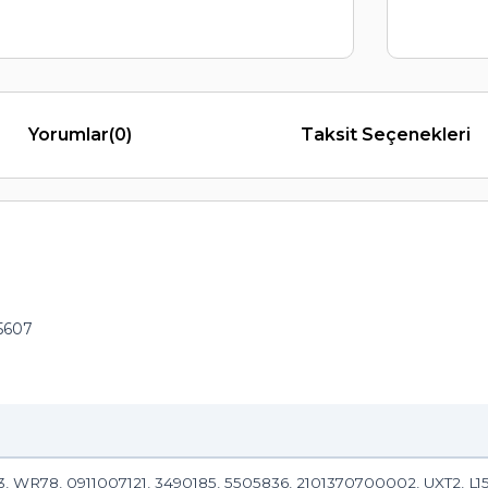
Yorumlar
(0)
Taksit Seçenekleri
5607
 WR78, 0911007121, 3490185, 5505836, 2101370700002, UXT2, L1