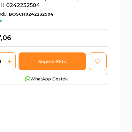
H 0242232504
odu
BOSCH0242232504
ar
,06
WhatApp Destek