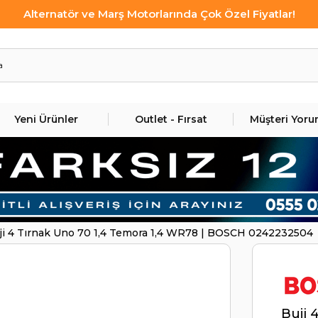
Alternatör ve Marş Motorlarında Çok Özel Fiyatlar!
Yeni Ürünler
Outlet - Fırsat
Müşteri Yoru
ji 4 Tırnak Uno 70 1,4 Temora 1,4 WR78 | BOSCH 0242232504
Buji 