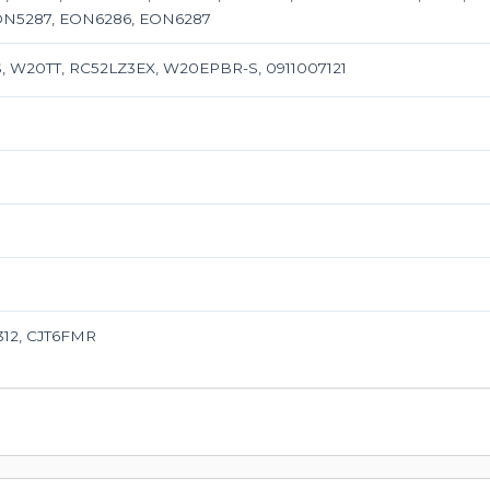
EON5287, EON6286, EON6287
 W20TT, RC52LZ3EX, W20EPBR-S, 0911007121
312, CJT6FMR