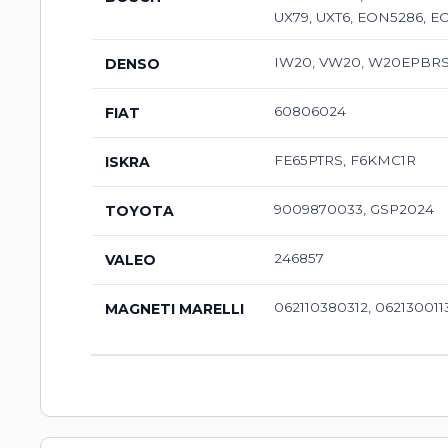
UX79, UXT6, EON5286, 
IW20, VW20, W20EPBRS,
DENSO
60806024
FIAT
FE65PTRS, F6KMC1R
ISKRA
9009870033, GSP2024
TOYOTA
246857
VALEO
062110380312, 062130011
MAGNETI MARELLI