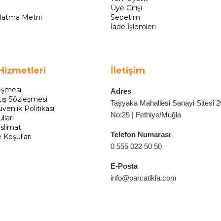
Üye Girişi
latma Metni
Sepetim
İade İşlemleri
Hizmetleri
İletişim
eşmesi
Adres
tış Sözleşmesi
Taşyaka Mahallesi Sanayi Sitesi 
üvenlik Politikası
No:25 | Fethiye/Muğla
lları
slimat
Telefon Numarası
e Koşulları
0 555 022 50 50
E-Posta
info@parcatikla.com