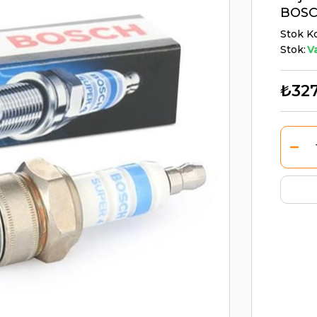
BOSC
Stok K
Stok:
V
₺327