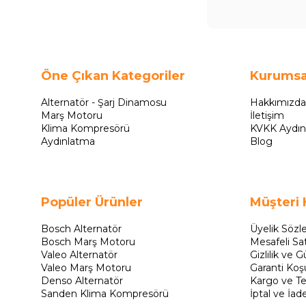
Öne Çıkan Kategoriler
Kurumsa
Alternatör - Şarj Dinamosu
Hakkımızda
Marş Motoru
İletişim
Klima Kompresörü
KVKK Aydın
Aydınlatma
Blog
Popüler Ürünler
Müşteri 
Bosch Alternatör
Üyelik Sözl
Bosch Marş Motoru
Mesafeli Sa
Valeo Alternatör
Gizlilik ve G
Valeo Marş Motoru
Garanti Koşu
Denso Alternatör
Kargo ve Te
Sanden Klima Kompresörü
İptal ve İad