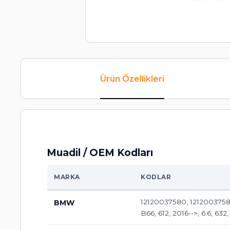
Ürün Özellikleri
Muadil / OEM Kodları
MARKA
KODLAR
12120037580, 12120037581, 
BMW
B66, 612, 2016-->, 6.6, 632