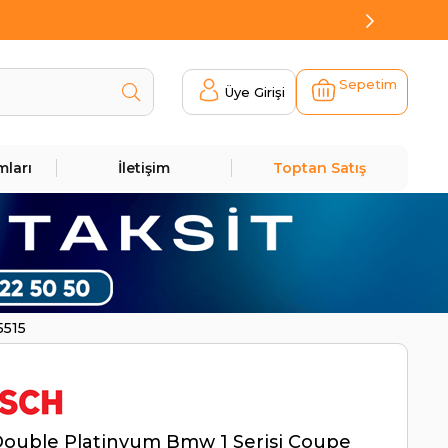
Sepetim
Üye Girişi
mları
İletişim
Toptan Satış
5515
Double Platinyum Bmw 1 Serisi Coupe