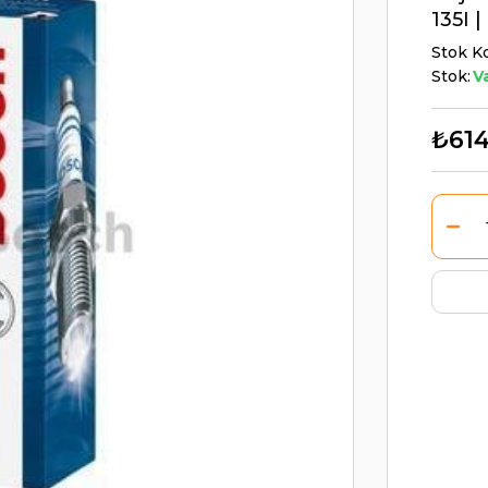
135I 
Stok K
Stok:
V
₺614