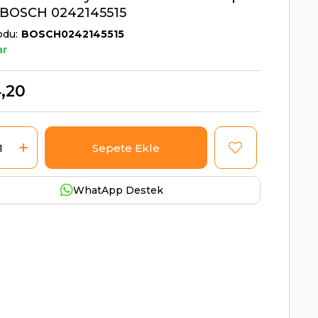
| BOSCH 0242145515
odu
BOSCH0242145515
ar
,20
WhatApp Destek