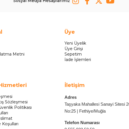
Sosyal Medya Hesaplarımız
l
Üye
Yeni Üyelik
Üye Girişi
latma Metni
Sepetim
İade İşlemleri
Hizmetleri
İletişim
eşmesi
Adres
tış Sözleşmesi
Taşyaka Mahallesi Sanayi Sitesi 
üvenlik Politikası
No:25 | Fethiye/Muğla
lları
slimat
Telefon Numarası
e Koşulları