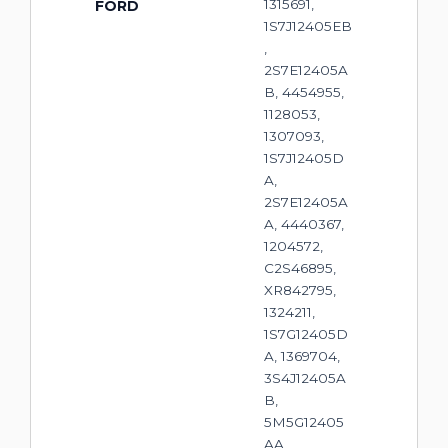
1315691,
FORD
1S7J12405EB
,
2S7E12405A
B, 4454955,
1128053,
1307093,
1S7J12405D
A,
2S7E12405A
A, 4440367,
1204572,
C2S46895,
XR842795,
1324211,
1S7G12405D
A, 1369704,
3S4J12405A
B,
5M5G12405
AA,