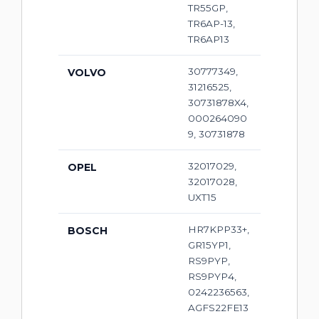
TR55GP,
TR6AP-13,
TR6AP13
30777349,
VOLVO
31216525,
30731878X4,
000264090
9, 30731878
32017029,
OPEL
32017028,
UXT15
HR7KPP33+,
BOSCH
GR15YP1,
RS9PYP,
RS9PYP4,
0242236563,
AGFS22FE13