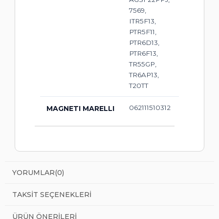
7569,
ITR5F13,
PTR5F11,
PTR6D13,
PTR6F13,
TR55GP,
TR6AP13,
T20TT
062111510312
MAGNETI MARELLI
YORUMLAR
(0)
TAKSIT SEÇENEKLERI
ÜRÜN ÖNERILERI