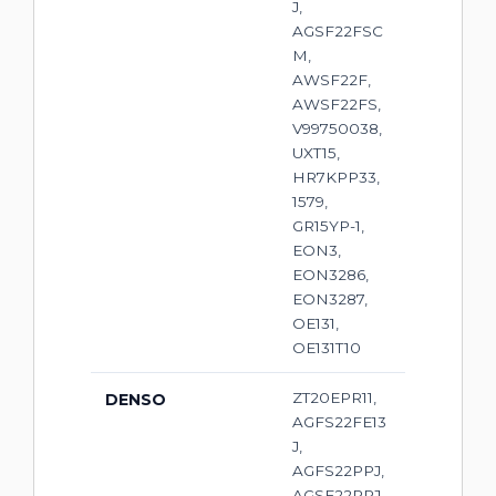
J,
AGSF22FSC
M,
AWSF22F,
AWSF22FS,
V99750038,
UXT15,
HR7KPP33,
1579,
GR15YP-1,
EON3,
EON3286,
EON3287,
OE131,
OE131T10
ZT20EPR11,
DENSO
AGFS22FE13
J,
AGFS22PPJ,
AGSF22PPJ,