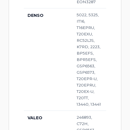
EON3287
5022, 5325,
DENSO
IT16,
T16EPRU,
T20EXU,
RC52LJS,
K7RD, 2223,
BP5EFS,
BPR5EFS,
GSP6563,
GSP6573,
T20EPR-U,
T20EPRU,
T20EX-U,
T20TT,
13440, 13441
246893,
VALEO
C72H,
GSP6563,