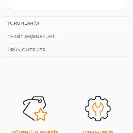
YORUMLAR
(0)
TAKSIT SEÇENEKLERI
ÜRÜN ÖNERILERI
GÜVENLİ ALIŞVERİŞ
UZMAN EKİP