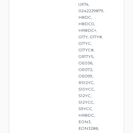
UXT4,
0242229879,
H8DC,
H8DC0,
HR8DC+,
G17Y, G17Y#,
G17YC,
G17YC#,
GR17YS,
OE036,
OE072,
OE099,
RS12YC,
S10YCC,
S12YC,
S12YCC,
S9YCC,
HR8DC,
EON3,
EON3286,