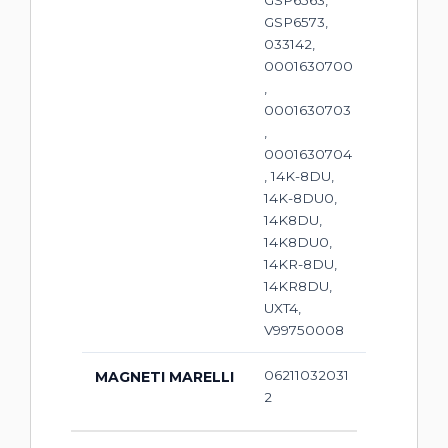
GSP6573,
033142,
0001630700
,
0001630703
,
0001630704
, 14K-8DU,
14K-8DU0,
14K8DU,
14K8DU0,
14KR-8DU,
14KR8DU,
UXT4,
V99750008
06211032031
MAGNETI MARELLI
2