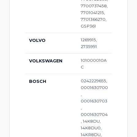
7700737458,
7701041215,
7701366270,
GSP361
1269915,
VOLVO
2735991
101000010A
VOLKSWAGEN
C
0242229655,
BOSCH
0001630700
,
0001630703
,
0001630704
, 14K8DU,
14K8DU0,
14KR8DU,