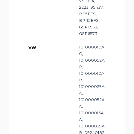
VSPY14,
2223, 95437,
BP5EFS,
BPR5EFS,
GSP6563,
GSP6573
101000010A
VW
C,
101000052A
B,
101000010A
B,
101000029A
A,
101000052A
A,
101000015A
A,
101000029A
B, 09240182