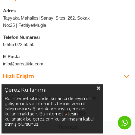
Adres
Taşyaka Mahallesi Sanayi Sitesi 262. Sokak
No:25 | Fethiye/Muğla
Telefon Numarası
0 555 022 50 50
E-Posta
info@parcatikla.com
Hızlı Erişim
Çerez Kullanımı
©2025
Parcatikla.com
| Tüm Hakları Saklıdır.
Bu internet sitesinde, kullanıcı deneyimini
geliştirmek ve internet sitesinin verimli
çalışmasını sağlamak amacıyla çerezler
kullanılmaktadır. Bu internet sitesini
kullanarak bu çerezlerin kullanılmasını kabul
etmiş olursunuz.