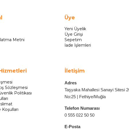
l
Üye
Yeni Üyelik
Üye Girişi
latma Metni
Sepetim
İade İşlemleri
Hizmetleri
İletişim
eşmesi
Adres
tış Sözleşmesi
Taşyaka Mahallesi Sanayi Sitesi 
üvenlik Politikası
No:25 | Fethiye/Muğla
lları
slimat
Telefon Numarası
e Koşulları
0 555 022 50 50
E-Posta