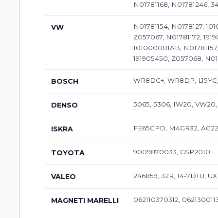
N01781168, N01781246, 34
N01781154, N0178127, 10
VW
Z057067, N01781172, 191
101000001AB, N01781157,
191905450, Z057068, N01
WR8DC+, WR8DP, L15YC, 
BOSCH
5065, 5306, IW20, VW20
DENSO
FE65CPD, M4GR32, AG22CT
ISKRA
9009870033, GSP2010
TOYOTA
246859, 32R, 14-7DTU, UX
VALEO
062110370312, 062130011
MAGNETI MARELLI