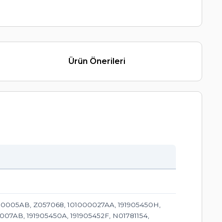
Ürün Önerileri
1000005AB, Z057068, 101000027AA, 191905450H,
007AB, 191905450A, 191905452F, N01781154,