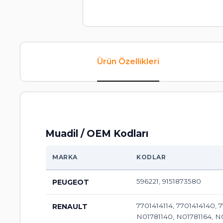
Ürün Özellikleri
Muadil / OEM Kodları
MARKA
KODLAR
596221, 9151873580
PEUGEOT
7701414114, 7701414140,
RENAULT
N01781140, N01781164, N