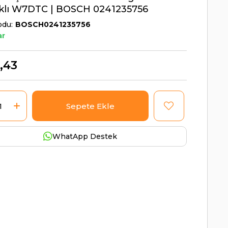
aklı W7DTC | BOSCH 0241235756
odu
BOSCH0241235756
ar
,43
WhatApp Destek