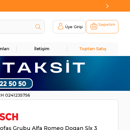
Sepetim
Üye Girişi
mları
İletişim
Toptan Satış
SCH 0241235756
Tofaş Grubu Alfa Romeo Dogan Slx 3