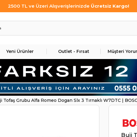
2500 TL ve Üzeri Alışverişlerinizde
Ücretsiz Kargo!
Yeni Ürünler
Outlet - Fırsat
Müşteri Yoru
ji Tofaş Grubu Alfa Romeo Dogan Slx 3 Tırnaklı W7DTC | BO
Buji 