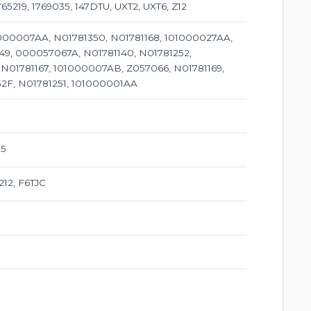
65219, 1769035, 147DTU, UXT2, UXT6, Z12
1000007AA, N01781350, N01781168, 101000027AA,
249, 000057067A, N01781140, N01781252,
 N01781167, 101000007AB, Z057066, N01781169,
52F, N01781251, 101000001AA
55
12, F6TJC