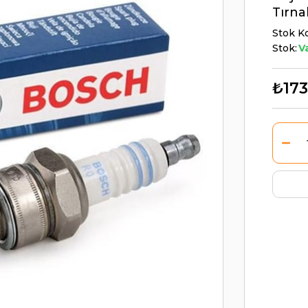
Tırn
Stok K
Stok:
V
₺173