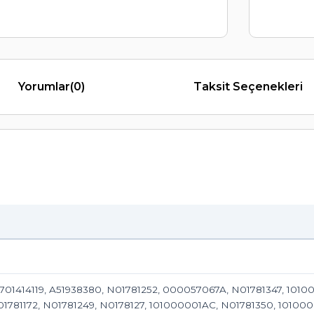
Yorumlar
(0)
Taksit Seçenekleri
 7701414119, A51938380, N01781252, 000057067A, N01781347, 10
01781172, N01781249, N0178127, 101000001AC, N01781350, 101000