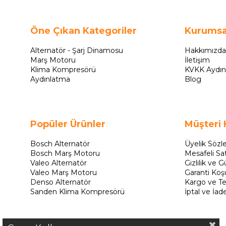
Öne Çıkan Kategoriler
Kurumsa
Alternatör - Şarj Dinamosu
Hakkımızda
Marş Motoru
İletişim
Klima Kompresörü
KVKK Aydın
Aydınlatma
Blog
Popüler Ürünler
Müşteri 
Bosch Alternatör
Üyelik Sözl
Bosch Marş Motoru
Mesafeli Sa
Valeo Alternatör
Gizlilik ve G
Valeo Marş Motoru
Garanti Koşu
Denso Alternatör
Kargo ve Te
Sanden Klima Kompresörü
İptal ve İad