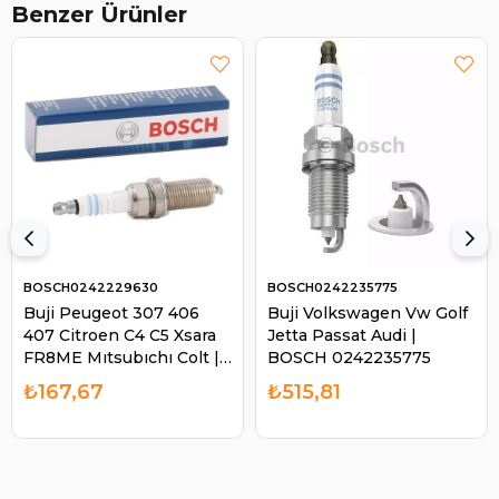
Benzer Ürünler
BOSCH0242229630
BOSCH0242235775
Buji Peugeot 307 406
Buji Volkswagen Vw Golf
407 Citroen C4 C5 Xsara
Jetta Passat Audi |
FR8ME Mıtsubıchı Colt |
BOSCH 0242235775
BOSCH 0242229630
₺167,67
₺515,81