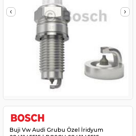
‹
›
Buji Vw Audi Grubu Özel İridyum