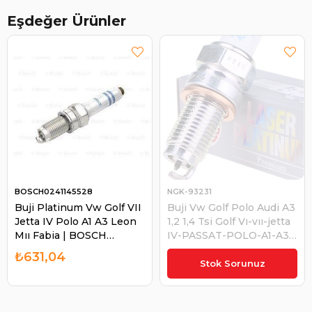
Eşdeğer Ürünler
BOSCH0241145528
NGK-93231
Buji Platinum Vw Golf VII
Buji Vw Golf Polo Audi A3
Jetta IV Polo A1 A3 Leon
1,2 1,4 Tsi Golf Vı-vıı-jetta
Mıı Fabia | BOSCH
IV-PASSAT-POLO-A1-A3-
0241145528
Q3-IBIZA-LEON-
₺631,04
₺694,15
OCTAVIA -
Stok Sorunuz
PZKER7A8EGS | NGK
-93231