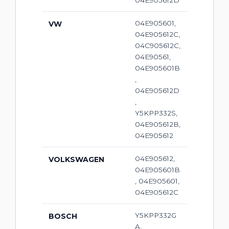
04E905612D
04E905601,
VW
04E905612C,
04C905612C,
04E90561,
04E905601B
,
04E905612D
,
Y5KPP332S,
04E905612B,
04E905612
04E905612,
VOLKSWAGEN
04E905601B
, 04E905601,
04E905612C
Y5KPP332G
BOSCH
A,