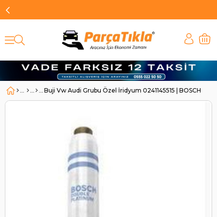
Buji Vw Audi Grubu Özel İridyum 0241145515 | BOSCH 0241