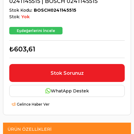
0241145515 | BOSCH 0241145515
Stok Kodu
BOSCH0241145515
Stok:
Yok
Eşdeğerlerini İncele
₺603,61
Stok Sorunuz
WhatApp Destek
Gelince Haber Ver
ÜRÜN ÖZELLIKLERI