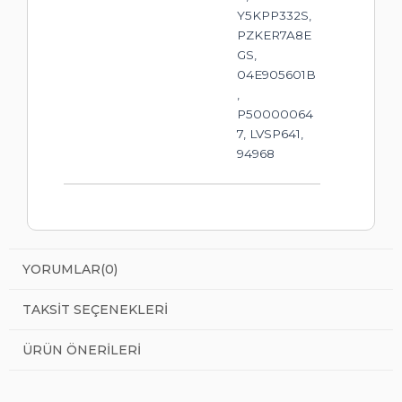
Y5KPP332S,
PZKER7A8E
GS,
04E905601B
,
P50000064
7, LVSP641,
94968
YORUMLAR
(0)
TAKSIT SEÇENEKLERI
ÜRÜN ÖNERILERI