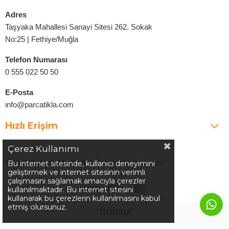
Adres
Taşyaka Mahallesi Sanayi Sitesi 262. Sokak
No:25 | Fethiye/Muğla
Telefon Numarası
0 555 022 50 50
E-Posta
info@parcatikla.com
Hızlı Erişim
Çerez Kullanımı
©2025
Parcatikla.com
| Tüm Hakları Saklıdır.
Bu internet sitesinde, kullanıcı deneyimini
geliştirmek ve internet sitesinin verimli
çalışmasını sağlamak amacıyla çerezler
kullanılmaktadır. Bu internet sitesini
kullanarak bu çerezlerin kullanılmasını kabul
etmiş olursunuz.