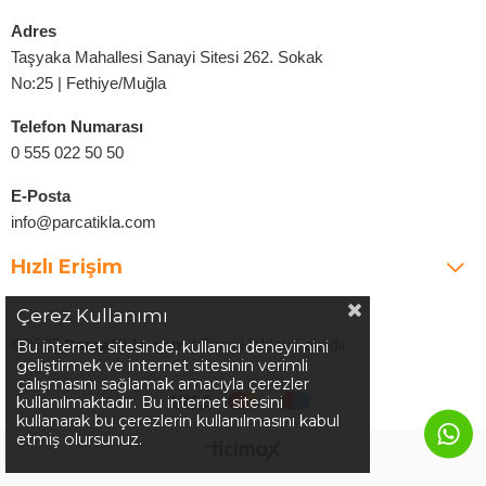
Adres
Taşyaka Mahallesi Sanayi Sitesi 262. Sokak
No:25 | Fethiye/Muğla
Telefon Numarası
0 555 022 50 50
E-Posta
info@parcatikla.com
Hızlı Erişim
Çerez Kullanımı
©2025
Parcatikla.com
| Tüm Hakları Saklıdır.
Bu internet sitesinde, kullanıcı deneyimini
geliştirmek ve internet sitesinin verimli
çalışmasını sağlamak amacıyla çerezler
kullanılmaktadır. Bu internet sitesini
kullanarak bu çerezlerin kullanılmasını kabul
etmiş olursunuz.