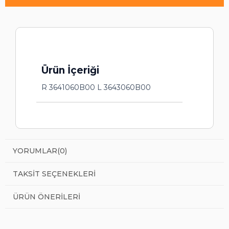
Ürün İçeriği
R 3641060B00 L 3643060B00
YORUMLAR
(0)
TAKSIT SEÇENEKLERI
ÜRÜN ÖNERILERI