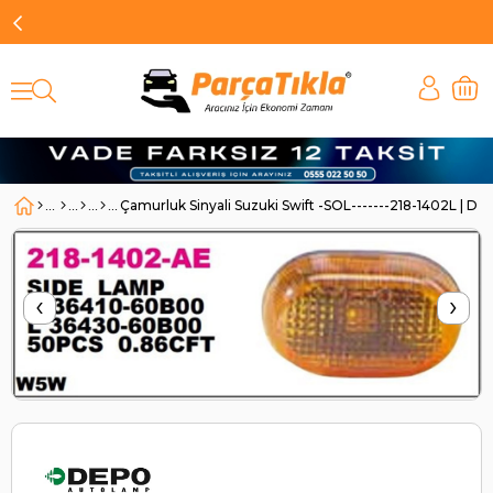
Çamurluk Sinyali Suzuki Swift -SOL-------218-1402L | 
‹
›