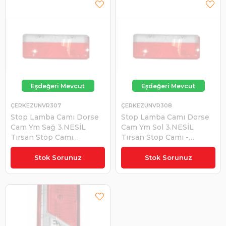
ÇERKEZUNVR307
ÇERKEZUNVR308
Stop Lamba Camı Dorse
Stop Lamba Camı Dorse
Cam Ym Sağ 3.NESİL
Cam Ym Sol 3.NESİL
Tırsan Stop Camı
Tırsan Stop Camı -
DEMMON-EFE-3003-1 |
Demmon EFE-3003 |
₺560,00
₺560,00
ÇERKEZ UNVR307
ÇERKEZ UNVR308
Stok Sorunuz
Stok Sorunuz