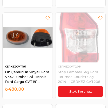
Mıdlukerax) (5001847597)
| ÇERKEZ UNVR160
ÇERKEZCVT191
ÇERKEZCVT208
Ön Çamurluk Sinyali Ford
Stop Lambası Sağ Ford
V347 Jumbo Sol Transit
Tourneo Courier Sağ
Ford Cargo CVT191
2014- | ÇERKEZ CVT208
YC1513B377BB | ÇERKEZ
₺480,00
CVT191
Stok Sorunuz