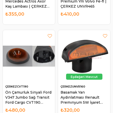
Mercedes Actros Axor
Premium Ym Volvo Fe-fl |
Kaş Lambası | ÇERKEZ
ÇERKEZ UNVR465
PD800132
₺355,00
₺410,00
ÇERKEZCVT190
ÇERKEZUNVR160
Ön Çamurluk Sinyali Ford
Basamak Yan
V347 Jumbo Sağ Transit
Aydınlatması Renault
Ford Cargo CVT190
Premınyum 5W İşaret
YC1513B376BB | ÇERKEZ
Lambası Sağ-sol Duysuz
₺480,00
₺320,00
CVT190
(Renault PREMIU1