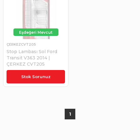
ÇERKEZCVT205
Stop Lambası Sol Ford
Transit V363 2014 |
ÇERKEZ CVT205
₺1.860,00
Stok Sorunuz
1