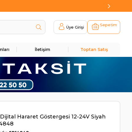
Sepetim
Üye Girişi
mları
İletişim
Toptan Satış
Dijital Hararet Göstergesi 12-24V Siyah
14848