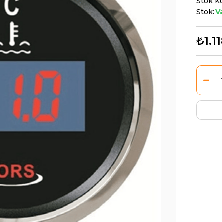
Stok K
Stok:
V
₺1.1