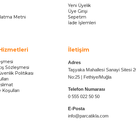
Yeni Üyelik
Üye Girişi
latma Metni
Sepetim
İade İşlemleri
Hizmetleri
İletişim
eşmesi
Adres
tış Sözleşmesi
Taşyaka Mahallesi Sanayi Sitesi 
üvenlik Politikası
No:25 | Fethiye/Muğla
lları
slimat
Telefon Numarası
e Koşulları
0 555 022 50 50
E-Posta
info@parcatikla.com