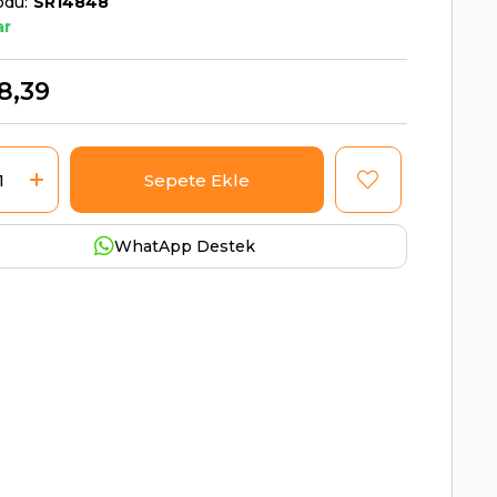
odu
SR14848
ar
18,39
WhatApp Destek