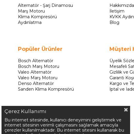
Alternatör - Şarj Dinamosu
Hakkımızda
Marş Motoru
İletişim
Klima Kompresörü
KVKK Aydın
Aydınlatma
Blog
Popüler Ürünler
Müşteri 
Bosch Alternatör
Üyelik Sözl
Bosch Marş Motoru
Mesafeli Sa
Valeo Alternatör
Gizlilik ve G
Valeo Marş Motoru
Garanti Koşu
Denso Alternatör
Kargo ve Te
Sanden Klima Kompresörü
İptal ve İad
Çerez Kullanımı
Bu internet sitesinde, kullanıcı deneyimini geliştirmek ve
internet sitesinin verimli çalışmasını sağlamak amacıyla
çerezler kullanılmaktadır. Bu internet sitesini kullanarak bu