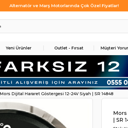
Alternatör ve Marş Motorlarında Çok Özel Fiyatlar!
Yeni Ürünler
Outlet - Fırsat
Müşteri Yoru
Mors Dijital Hararet Göstergesi 12-24V Siyah | SR 14848
Mors 
| SR 