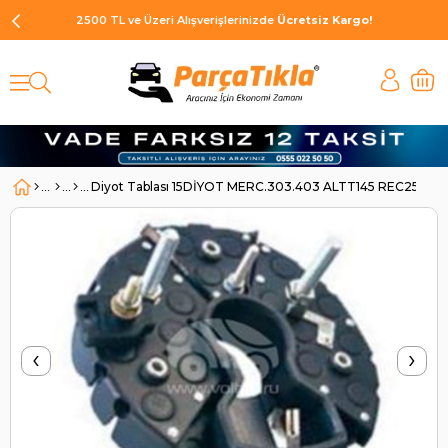
2500 TL ve Üzeri Alışverişlerinizde
Ücretsiz Kargo!
Diyot Tablası 15DİYOT MERC.303.403 ALTT145 REC254 | 
‹
›