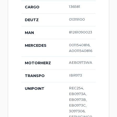
136581
CARGO
01319100
DEUTZ
81261090023
MAN
0011540816,
MERCEDES
A0011540816
AEB0973WA
MOTORHERZ
IBR973
TRANSPO
REC254,
UNIPOINT
EB0973A,
EB0973B,
EB0973C,
3097306,
SERVICING0