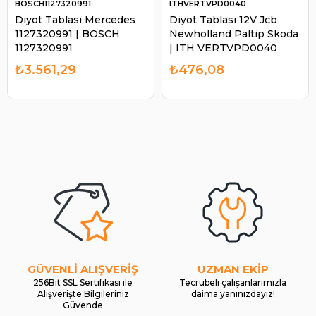
BOSCH1127320991
ITHVERTVPD0040
Diyot Tablası Mercedes
Diyot Tablası 12V Jcb
1127320991 | BOSCH
Newholland Paltip Skoda
1127320991
| ITH VERTVPD0040
₺3.561,29
₺476,08
GÜVENLİ ALIŞVERİŞ
UZMAN EKİP
256Bit SSL Sertifikası ile
Tecrübeli çalışanlarımızla
Alışverişte Bilgileriniz
daima yanınızdayız!
Güvende