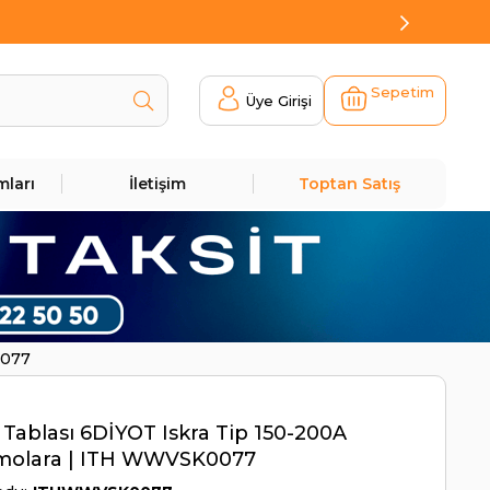
Sepetim
Üye Girişi
mları
İletişim
Toptan Satış
0077
 Tablası 6DİYOT Iskra Tip 150-200A
molara | ITH WWVSK0077