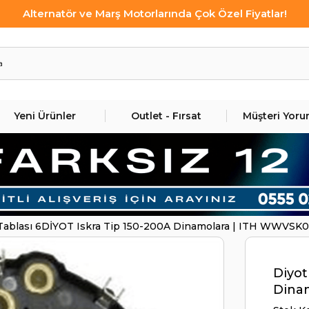
Alternatör ve Marş Motorlarında Çok Özel Fiyatlar!
Yeni Ürünler
Outlet - Fırsat
Müşteri Yoru
Tablası 6DİYOT Iskra Tip 150-200A Dinamolara | ITH WWVSK
Diyot
Dina