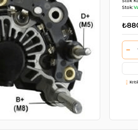
Stok K
Stok:
V
₺88
Krit