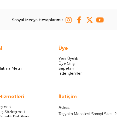
Sosyal Medya Hesaplarımız
l
Üye
Yeni Üyelik
Üye Girişi
latma Metni
Sepetim
İade İşlemleri
Hizmetleri
İletişim
eşmesi
Adres
tış Sözleşmesi
Taşyaka Mahallesi Sanayi Sitesi 
üvenlik Politikası