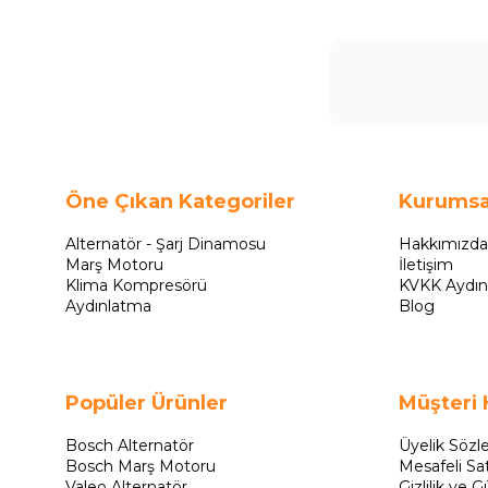
Öne Çıkan Kategoriler
Kurumsa
Alternatör - Şarj Dinamosu
Hakkımızda
Marş Motoru
İletişim
Klima Kompresörü
KVKK Aydın
Aydınlatma
Blog
Popüler Ürünler
Müşteri 
Bosch Alternatör
Üyelik Sözl
Bosch Marş Motoru
Mesafeli Sa
Valeo Alternatör
Gizlilik ve G