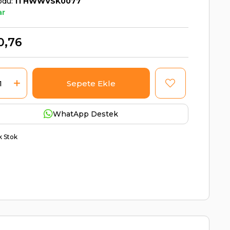
odu
ITHWWVSK0077
ar
0,76
WhatApp Destek
ik Stok