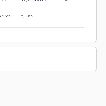
39UX, ALD0939WA, ALD1386UX, ALD1386WA,
0, 0796CCM, F8C, F8CV