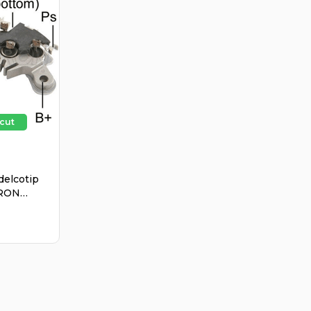
delcotip
TRON