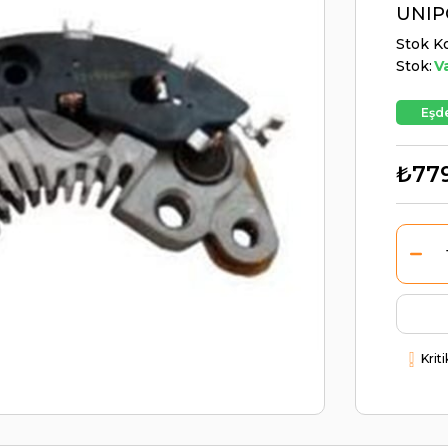
UNIP
Stok K
Stok:
V
Eşde
₺77
Krit