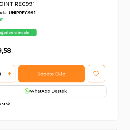
OINT REC991
odu
UNIPREC991
ar
ğerlerini İncele
9,58
WhatApp Destek
ik Stok