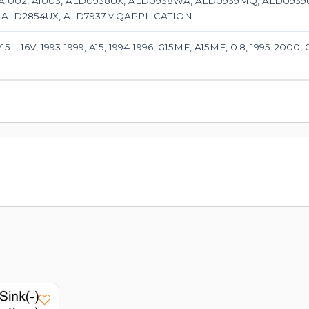
91, A1002, A1003, ALD0938UX, ALD0938WA, ALD0939MQ, ALD09
, ALD2854UX, ALD7937MQAPPLICATION
V15L, 16V, 1993-1999, A15, 1994-1996, G15MF, A15MF, 0.8, 1995-200