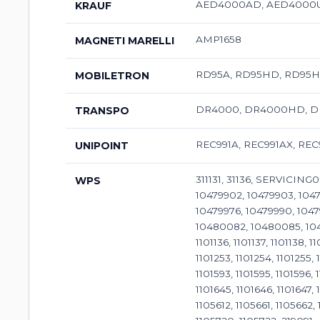
AED4000AD, AED4000
KRAUF
AMP1658
MAGNETI MARELLI
RD95A, RD95HD, RD95HV
MOBILETRON
DR4000, DR4000HD, D
TRANSPO
REC991A, REC991AX, RE
UNIPOINT
311131, 31136, SERVICING
WPS
10479902, 10479903, 1047
10479976, 10479990, 10
10480082, 10480085, 104800
1101136, 1101137, 1101138, 11
1101253, 1101254, 1101255, 
1101593, 1101595, 1101596, 
1101645, 1101646, 1101647, 
1105612, 1105661, 1105662,