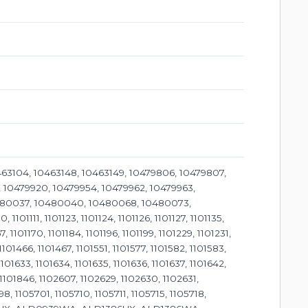
463104, 10463148, 10463149, 10479806, 10479807,
, 10479920, 10479954, 10479962, 10479963,
480037, 10480040, 10480068, 10480073,
111, 1101123, 1101124, 1101126, 1101127, 1101135,
67, 1101170, 1101184, 1101196, 1101199, 1101229, 1101231,
1101466, 1101467, 1101551, 1101577, 1101582, 1101583,
1101633, 1101634, 1101635, 1101636, 1101637, 1101642,
, 1101846, 1102607, 1102629, 1102630, 1102631,
8, 1105701, 1105710, 1105711, 1105715, 1105718,