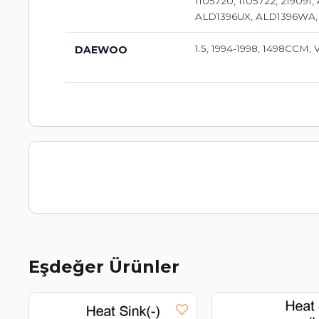
1105720, 1105722, 2190
ALD1396UX, ALD1396WA
1.5, 1994-1998, 1498CCM, 
DAEWOO
Eşdeğer Ürünler