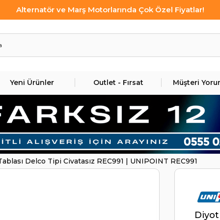
Alternatör ve Marş Motorlarında Çok Özel Fiyatlar!
Yeni Ürünler
Outlet - Fırsat
Müşteri Yoru
Tablası Delco Tipi Civatasız REC991 | UNIPOINT REC991
Diyot