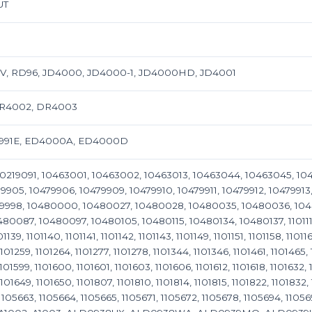
UT
, RD96, JD4000, JD4000-1, JD4000HD, JD4001
R4002, DR4003
C991E, ED4000A, ED4000D
00219091, 10463001, 10463002, 10463013, 10463044, 10463045, 10
9905, 10479906, 10479909, 10479910, 10479911, 10479912, 10479913
479998, 10480000, 10480027, 10480028, 10480035, 10480036, 10
87, 10480097, 10480105, 10480115, 10480134, 10480137, 1101110, 1101
01139, 1101140, 1101141, 1101142, 1101143, 1101149, 1101151, 1101158, 11011
1101259, 1101264, 1101277, 1101278, 1101344, 1101346, 1101461, 1101465, 
1101599, 1101600, 1101601, 1101603, 1101606, 1101612, 1101618, 1101632, 
1101649, 1101650, 1101807, 1101810, 1101814, 1101815, 1101822, 1101832
 1105663, 1105664, 1105665, 1105671, 1105672, 1105678, 1105694, 110569