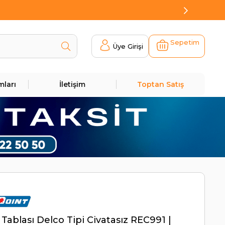
Sepetim
Üye Girişi
mları
İletişim
Toptan Satış
 Tablası Delco Tipi Civatasız REC991 |