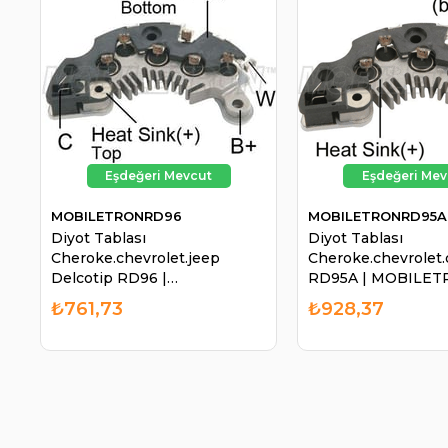
MOBILETRONRD96
MOBILETRONRD95A
Diyot Tablası
Diyot Tablası
Cheroke.chevrolet.jeep
Cheroke.chevrolet.
Delcotip RD96 |
RD95A | MOBILE
MOBILETRON RD96
RD95A
₺761,73
₺928,37