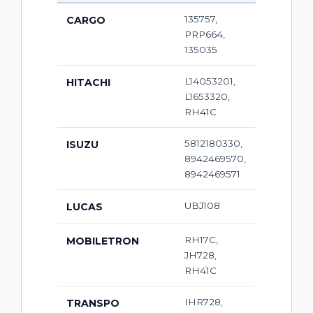
135757,
CARGO
PRP664,
135035
L14053201,
HITACHI
L1653320,
RH41C
5812180330,
ISUZU
8942469570,
8942469571
UBJ108
LUCAS
RH17C,
MOBILETRON
JH728,
RH41C
IHR728,
TRANSPO