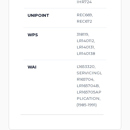
IHR724
REC669,
UNIPOINT
REC672
318119,
WPS
LR140112,
LR140131,
LR140138
L1653320,
WAI
SERVICINGL
R165704,
LR165704B,
LR165705AP
PLICATION,
(1985-1991)