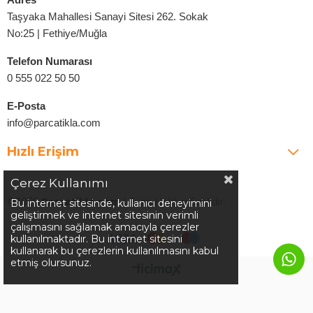
Taşyaka Mahallesi Sanayi Sitesi 262. Sokak
No:25 | Fethiye/Muğla
Telefon Numarası
0 555 022 50 50
E-Posta
info@parcatikla.com
Hızlı Erişim
Çerez Kullanımı
©2025
Parcatikla.com
| Tüm Hakları Saklıdır.
Bu internet sitesinde, kullanıcı deneyimini
geliştirmek ve internet sitesinin verimli
çalışmasını sağlamak amacıyla çerezler
kullanılmaktadır. Bu internet sitesini
kullanarak bu çerezlerin kullanılmasını kabul
etmiş olursunuz.