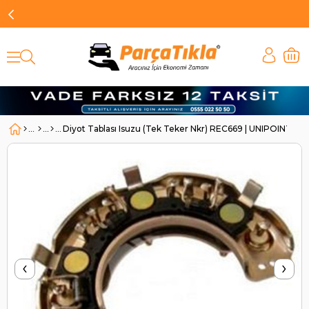
Diyot Tablası Isuzu (Tek Teker Nkr) REC669 | UNIPOINT R
‹
›