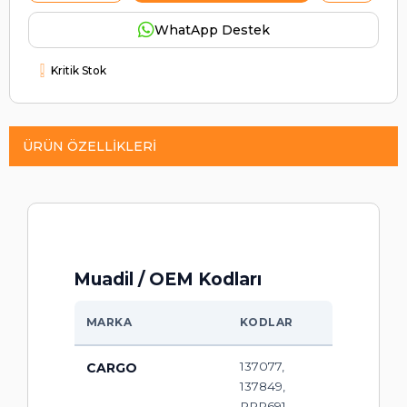
WhatApp Destek
Kritik Stok
ÜRÜN ÖZELLIKLERI
Muadil / OEM Kodları
MARKA
KODLAR
137077,
CARGO
137849,
PRP691,