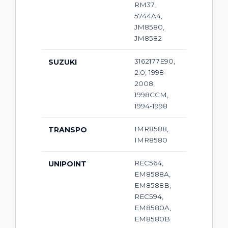
RM37,
5744A4,
JM8580,
JM8582
3162177E90,
SUZUKI
2.0, 1998-
2008,
1998CCM,
1994-1998
IMR8588,
TRANSPO
IMR8580
REC564,
UNIPOINT
EM8588A,
EM8588B,
REC594,
EM8580A,
EM8580B