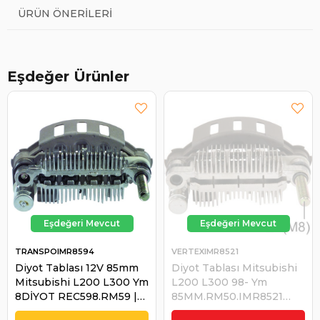
ÜRÜN ÖNERILERI
Eşdeğer Ürünler
TRANSPOIMR8594
VERTEXIMR8521
Diyot Tablası 12V 85mm
Diyot Tablası Mitsubishi
Mitsubishi L200 L300 Ym
L200 L300 98- Ym
8DİYOT REC598.RM59 |
85MM.RM50.IMR8521
TRANSPO IMR8594
8mm Cıvatalı | VERTEX
₺1.183,55