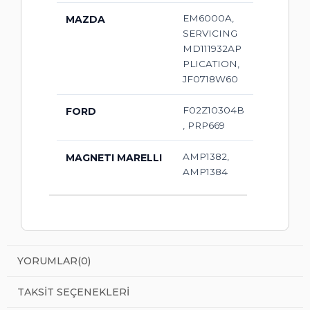
EM6000A,
MAZDA
SERVICING
MD111932AP
PLICATION,
JF0718W60
F02Z10304B
FORD
, PRP669
AMP1382,
MAGNETI MARELLI
AMP1384
YORUMLAR
(0)
TAKSIT SEÇENEKLERI