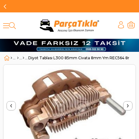
Diyot Tablası L300 85mm Civata 8mm Ym REC564 8mm Cı
‹
›