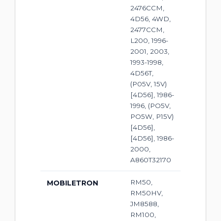
2476CCM,
4D56, 4WD,
2477CCM,
L200, 1996-
2001, 2003,
1993-1998,
4D56T,
(P05V, 15V)
[4D56], 1986-
1996, (PO5V,
PO5W, P15V)
[4D56],
[4D56], 1986-
2000,
A860T32170
RM50,
MOBILETRON
RM50HV,
JM8588,
RM100,