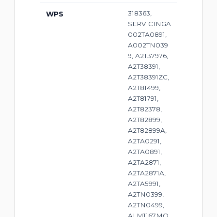
318363,
WPS
SERVICINGA
002TA0891,
A002TN039
9, A2T37976,
A2T38391,
A2T38391ZC,
A2T81499,
A2T81791,
A2T82378,
A2T82899,
A2T82899A,
A2TA0291,
A2TA0891,
A2TA2871,
A2TA2871A,
A2TA5991,
A2TN0399,
A2TN0499,
ALM1167MQ,