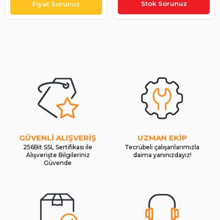
IMR8521
Stok Sorunuz
GÜVENLİ ALIŞVERİŞ
UZMAN EKİP
256Bit SSL Sertifikası ile
Tecrübeli çalışanlarımızla
Alışverişte Bilgileriniz
daima yanınızdayız!
Güvende