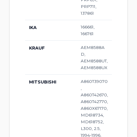
PRP711,
137861
166661,
IKA
166761
AEM8588A
KRAUF
D,
AEM8588UT,
AEM8588UX
A860T39070
MITSUBISHI
,
A860T42670,
A860T42770,
A860X67170,
MD618734,
MD618752,
L300, 2.5,
1994-1996,