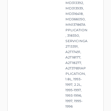
MD313392,
MD313939,
MD316418,
MD366050,
MN137867A
PPLICATION
, 318350,
SERVICINGA
2T13391,
A2T17491,
A2T18177,
A2T18277,
A2T37691AP
PLICATION,
1.8L, 1993-
1997, 2.2L,
1995-1997,
1993-1996,
1997, 1995-
1996