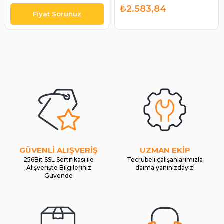
G210 -TG230 - TG255 -
₺2.583,84
TG285 SE | BOSCH
F00M133287
GÜVENLİ ALIŞVERİŞ
UZMAN EKİP
256Bit SSL Sertifikası ile
Tecrübeli çalışanlarımızla
Alışverişte Bilgileriniz
daima yanınızdayız!
Güvende