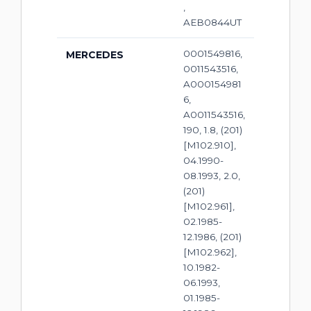
,
AEB0844UT
0001549816,
MERCEDES
0011543516,
A000154981
6,
A0011543516,
190, 1.8, (201)
[M102.910],
04.1990-
08.1993, 2.0,
(201)
[M102.961],
02.1985-
12.1986, (201)
[M102.962],
10.1982-
06.1993,
01.1985-