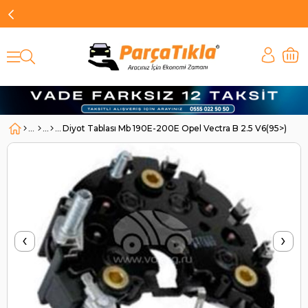
Diyot Tablası Mb 190E-200E Opel Vectra B 2.5 V6(95>)/ME
‹
›