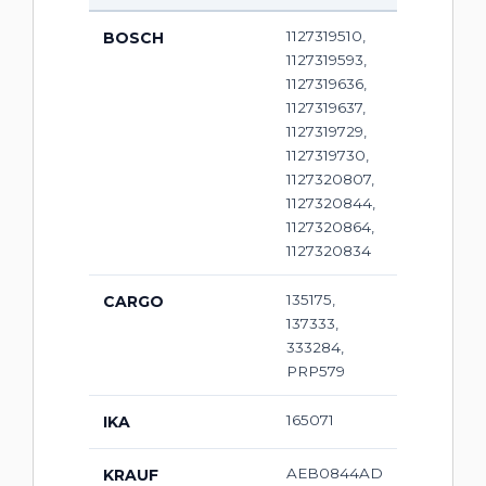
1127319510,
BOSCH
1127319593,
1127319636,
1127319637,
1127319729,
1127319730,
1127320807,
1127320844,
1127320864,
1127320834
135175,
CARGO
137333,
333284,
PRP579
165071
IKA
AEB0844AD
KRAUF