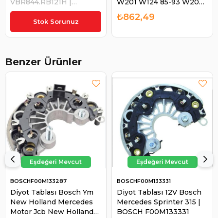
VBR844.RB121H |
W201 W124 85-93 W202
MOBILETRON RB121H
93-00 | VERTEX IBR844
₺1.380,14
₺862,49
Stok Sorunuz
Benzer Ürünler
BOSCHF00M133287
BOSCHF00M133331
Diyot Tablası Bosch Ym
Diyot Tablası 12V Bosch
New Holland Mercedes
Mercedes Sprinter 315 |
Motor Jcb New Holland
BOSCH F00M133331