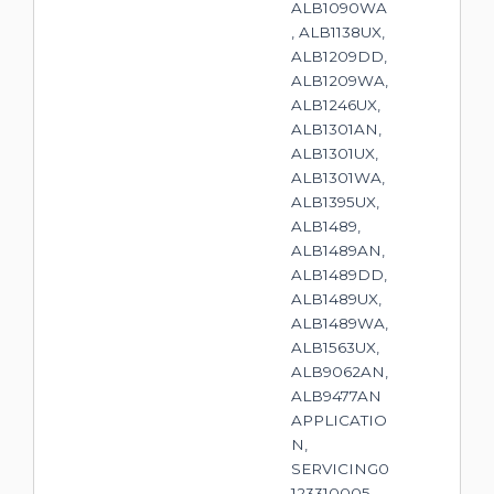
ALB1090WA
, ALB1138UX,
ALB1209DD,
ALB1209WA,
ALB1246UX,
ALB1301AN,
ALB1301UX,
ALB1301WA,
ALB1395UX,
ALB1489,
ALB1489AN,
ALB1489DD,
ALB1489UX,
ALB1489WA,
ALB1563UX,
ALB9062AN,
ALB9477AN
APPLICATIO
N,
SERVICING0
123310005,