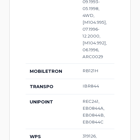
09.1993-
05.1998,
4WD,
[M104.995],
07.1996-
12.2000,
[M104.992],
06.1996,
ARC0029
RB121H
MOBILETRON
IBR844
TRANSPO
REC241,
UNIPOINT
EB0844A,
EB0844B,
EB0844C
319126,
WPS