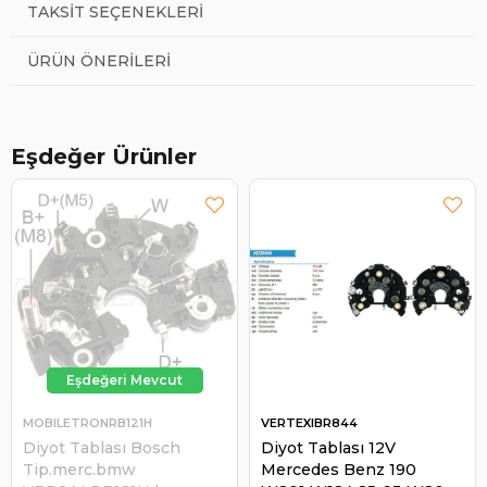
TAKSIT SEÇENEKLERI
ÜRÜN ÖNERILERI
Eşdeğer Ürünler
MOBILETRONRB121H
VERTEXIBR844
Diyot Tablası Bosch
Diyot Tablası 12V
Tip.merc.bmw
Mercedes Benz 190