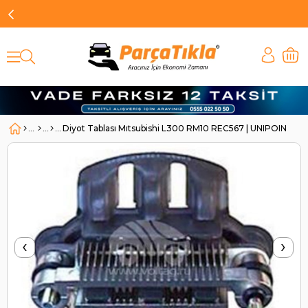
Diyot Tablası Mıtsubishi L300 RM10 REC567 | UNIPOINT R
‹
›