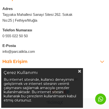
Adres
Taşyaka Mahallesi Sanayi Sitesi 262. Sokak
No:25 | Fethiye/Muğla
Telefon Numarası
0 555 022 50 50
E-Posta
info@parcatikla.com
Hızlı Erişim
Çerez Kullanımı
©2025
Parcatikla.com
| Tüm Hakları Saklıdır.
Bu internet sitesinde, kullanıcı deneyimini
geliştirmek ve internet sitesinin verimli
çalışmasını sağlamak amacıyla çerezler
kullanılmaktadır. Bu internet sitesini
kullanarak bu çerezlerin kullanılmasını kabul
etmiş olursunuz.