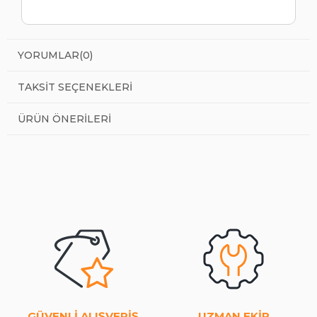
YORUMLAR
(0)
TAKSIT SEÇENEKLERI
ÜRÜN ÖNERILERI
GÜVENLİ ALIŞVERİŞ
UZMAN EKİP