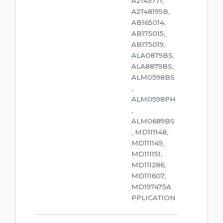
A2T45771,
A2T48195B,
AB165014,
AB175015,
AB175019,
ALA0879BS,
ALA8879BS,
ALM0598BS
,
ALM0598PH
,
ALM0689BS
, MD111148,
MD111149,
MD111151,
MD111286,
MD111607,
MD197475A
PPLICATION