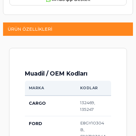
ÜRÜN ÖZELLIKLERI
Muadil / OEM Kodları
MARKA
KODLAR
132469,
CARGO
135247
E8GY10304
FORD
B,