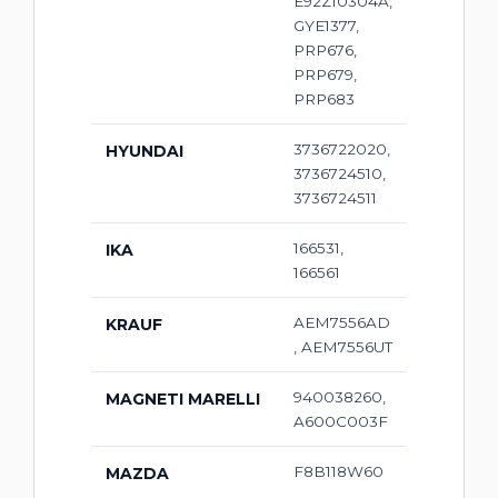
E92Z10304A,
GYE1377,
PRP676,
PRP679,
PRP683
3736722020,
HYUNDAI
3736724510,
3736724511
166531,
IKA
166561
AEM7556AD
KRAUF
, AEM7556UT
940038260,
MAGNETI MARELLI
A600C003F
F8B118W60
MAZDA