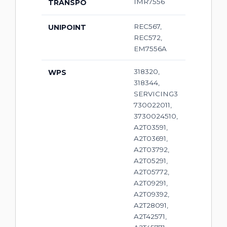
IMR7556
TRANSPO
REC567,
UNIPOINT
REC572,
EM7556A
318320,
WPS
318344,
SERVICING3
730022011,
3730024510,
A2T03591,
A2T03691,
A2T03792,
A2T05291,
A2T05772,
A2T09291,
A2T09392,
A2T28091,
A2T42571,