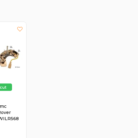
Bmc
Rover
WWILR568