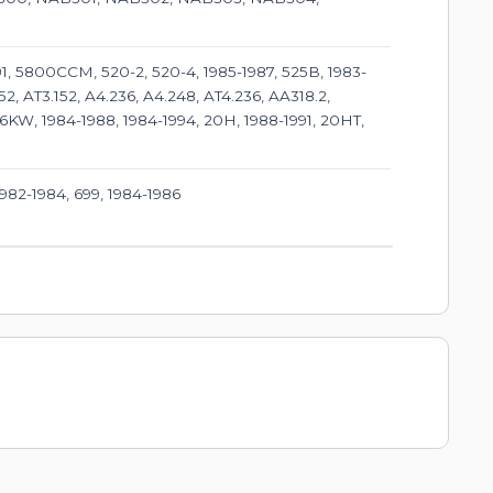
91, 5800CCM, 520-2, 520-4, 1985-1987, 525B, 1983-
152, AT3.152, A4.236, A4.248, AT4.236, AA318.2,
66KW, 1984-1988, 1984-1994, 20H, 1988-1991, 20HT,
 1982-1984, 699, 1984-1986