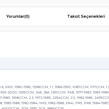
Yorumlar
(0)
Taksit Seçenekleri
 XR3I, 1980-1985, 1598CCM, 1.1, 1986-1990, 1087CCM, 1117CCM, 1.3,
 1995-2000, 1299CCM, J4B, J6A, 1391CCM, F4B, 1977-1983, 1983-1989, 
77-1985, 1998CCM, 2.3, 1972-1985, 2294CCM, 2.5, 1982-1985, 2499C
 2.8, 1985-1986, 1982-1984, NR2, 1982-1986, XR4I, PR5, PR6, 1984-19
2, 4000CCM, 2DX, 1995, 3CX, 3860CCM