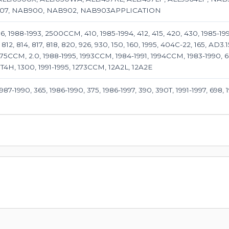
07, NAB900, NAB902, NAB903APPLICATION
, 1988-1993, 2500CCM, 410, 1985-1994, 412, 415, 420, 430, 1985-19
 812, 814, 817, 818, 820, 926, 930, 150, 160, 1995, 404C-22, 165, AD3.
 1275CCM, 2.0, 1988-1995, 1993CCM, 1984-1991, 1994CCM, 1983-1990, 
T4H, 1300, 1991-1995, 1273CCM, 12A2L, 12A2E
1987-1990, 365, 1986-1990, 375, 1986-1997, 390, 390T, 1991-1997, 698,