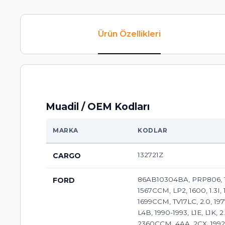
Ürün Özellikleri
Muadil / OEM Kodları
MARKA
KODLAR
132721Z
CARGO
86AB10304BA, PRP806, 1.6,
FORD
1567CCM, LP2, 1600, 1.3I,
1699CCM, TV17LC, 2.0, 19
L4B, 1990-1993, L1E, L1K,
2360CCM, 4AA, 2CX, 199