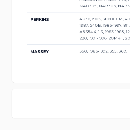
NAB305, NAB306, NAB3
4.236, 1985, 3860CCM, 406
PERKINS
1987, 540B, 1986-1997, 811,
A6.354.4, 1.3, 1983-1985,
220, 1991-1996, 20M4F, 20
350, 1986-1992, 355, 360, 
MASSEY