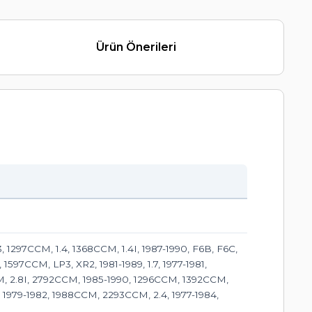
Ürün Önerileri
 1297CCM, 1.4, 1368CCM, 1.4I, 1987-1990, F6B, F6C,
1597CCM, LP3, XR2, 1981-1989, 1.7, 1977-1981,
CM, 2.8I, 2792CCM, 1985-1990, 1296CCM, 1392CCM,
87, 1979-1982, 1988CCM, 2293CCM, 2.4, 1977-1984,