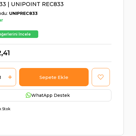
33 | UNIPOINT REC833
odu
UNIPREC833
ar
ğerlerini İncele
,41
WhatApp Destek
ik Stok