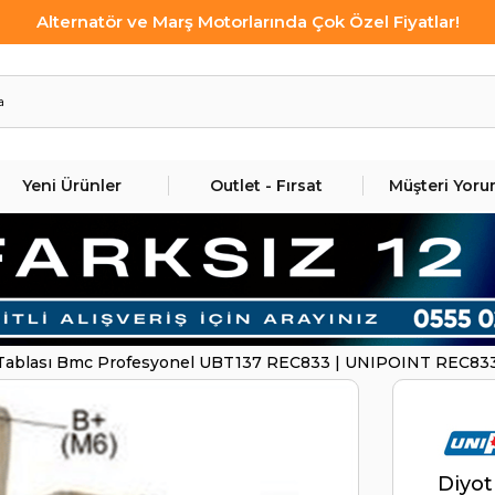
Alternatör ve Marş Motorlarında Çok Özel Fiyatlar!
Yeni Ürünler
Outlet - Fırsat
Müşteri Yoru
 Tablası Bmc Profesyonel UBT137 REC833 | UNIPOINT REC83
Diyot