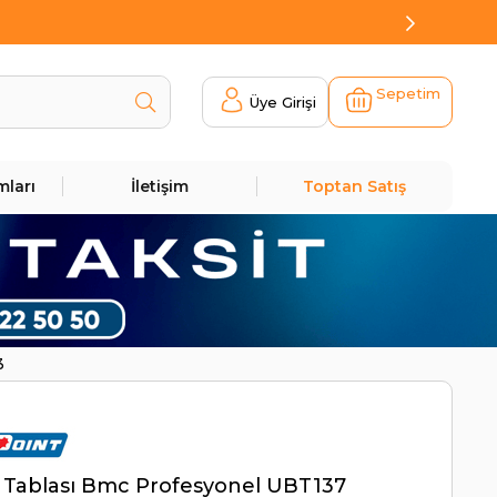
Sepetim
Üye Girişi
mları
İletişim
Toptan Satış
3
 Tablası Bmc Profesyonel UBT137