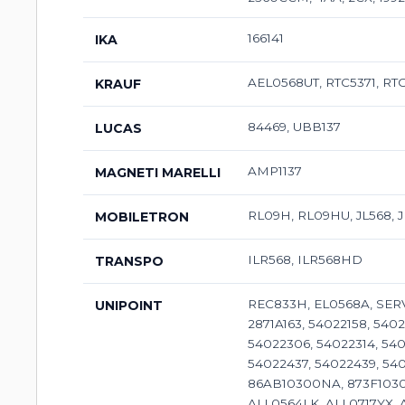
166141
IKA
AEL0568UT, RTC5371, RT
KRAUF
84469, UBB137
LUCAS
AMP1137
MAGNETI MARELLI
RL09H, RL09HU, JL568,
MOBILETRON
ILR568, ILR568HD
TRANSPO
REC833H, EL0568A, SERVIC
UNIPOINT
2871A163, 54022158, 540
54022306, 54022314, 540
54022437, 54022439, 540
86AB10300NA, 873F1030
ALL0564LK, ALL0717YX, 