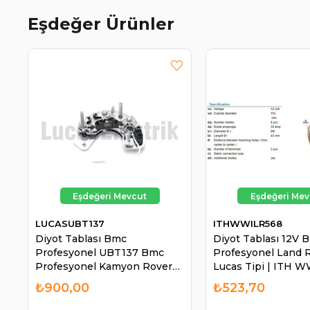
Eşdeğer Ürünler
LUCASUBT137
ITHWWILR568
Diyot Tablası Bmc
Diyot Tablası 12V 
Profesyonel UBT137 Bmc
Profesyonel Land 
Profesyonel Kamyon Rover
Lucas Tipi | ITH 
Rower | LUCAS UBT137
₺900,00
₺523,70