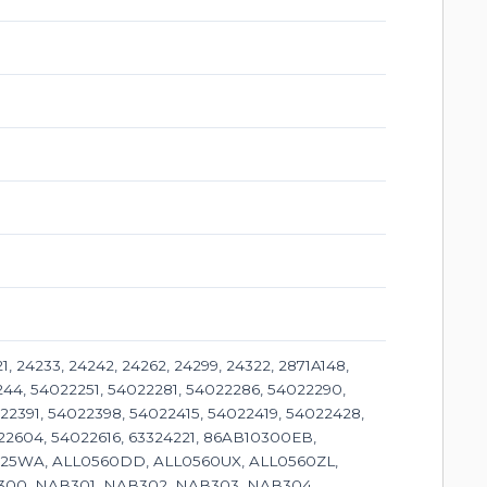
 24233, 24242, 24262, 24299, 24322, 2871A148,
244, 54022251, 54022281, 54022286, 54022290,
22391, 54022398, 54022415, 54022419, 54022428,
22604, 54022616, 63324221, 86AB10300EB,
25WA, ALL0560DD, ALL0560UX, ALL0560ZL,
B300, NAB301, NAB302, NAB303, NAB304,