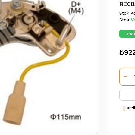
REC8
Stok K
Stok:
V
Eşde
₺922
Krit