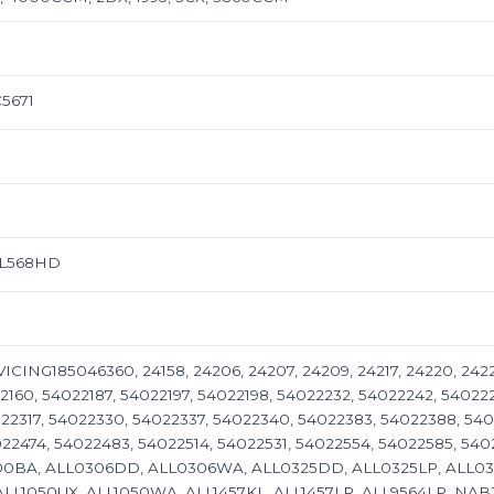
C5671
 JL568HD
ING185046360, 24158, 24206, 24207, 24209, 24217, 24220, 24221,
22160, 54022187, 54022197, 54022198, 54022232, 54022242, 54022
22317, 54022330, 54022337, 54022340, 54022383, 54022388, 540
22474, 54022483, 54022514, 54022531, 54022554, 54022585, 540
0BA, ALL0306DD, ALL0306WA, ALL0325DD, ALL0325LP, ALL03
ALL1050UX, ALL1050WA, ALL1457KL, ALL1457LP, ALL9564LP, NA