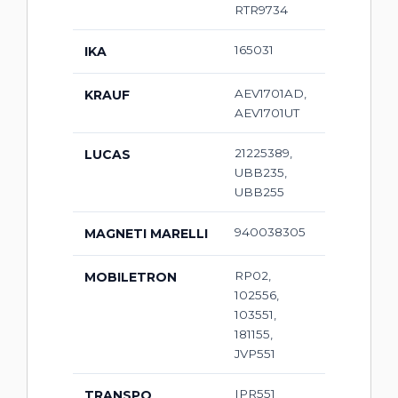
RTR9734
165031
IKA
AEV1701AD,
KRAUF
AEV1701UT
21225389,
LUCAS
UBB235,
UBB255
940038305
MAGNETI MARELLI
RP02,
MOBILETRON
102556,
103551,
181155,
JVP551
IPR551
TRANSPO