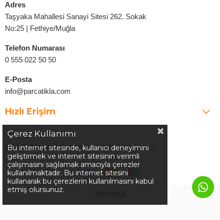
Adres
Taşyaka Mahallesi Sanayi Sitesi 262. Sokak
No:25 | Fethiye/Muğla
Telefon Numarası
0 555 022 50 50
E-Posta
info@parcatikla.com
Hızlı Erişim
Çerez Kullanımı
©2025
Parcatikla.com
| Tüm Hakları Saklıdır.
Bu internet sitesinde, kullanıcı deneyimini
geliştirmek ve internet sitesinin verimli
çalışmasını sağlamak amacıyla çerezler
kullanılmaktadır. Bu internet sitesini
kullanarak bu çerezlerin kullanılmasını kabul
etmiş olursunuz.