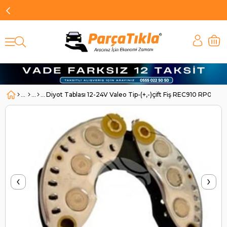
Diyot Tablası 12-24V Valeo Tip-(+,-)çift Fiş REC910 RP02 
‹
›