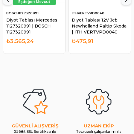
BOSCH1127320991
ITHVERTVPD0040
Diyot Tablası Mercedes
Diyot Tablası 12V Jcb
1127320991 | BOSCH
Newholland Paltip Skoda
1127320991
| ITH VERTVPD0040
₺3.565,24
₺475,91
GÜVENLİ ALIŞVERİŞ
UZMAN EKİP
256Bit SSL Sertifikası ile
Tecrübeli çalışanlarımızla