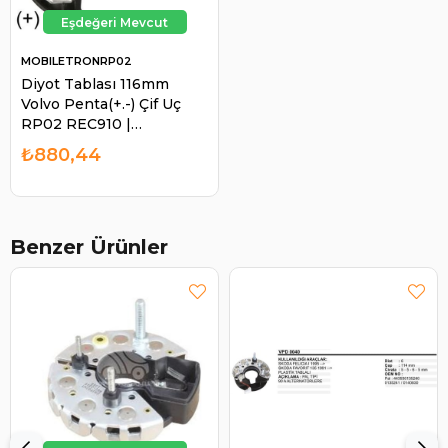
MOBILETRONRP02
Diyot Tablası 116mm
Volvo Penta(+.-) Çif Uç
RP02 REC910 |
MOBILETRON RP02
₺880,44
Benzer Ürünler