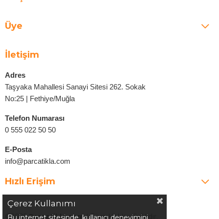
Üye
İletişim
Adres
Taşyaka Mahallesi Sanayi Sitesi 262. Sokak
No:25 | Fethiye/Muğla
Telefon Numarası
0 555 022 50 50
E-Posta
info@parcatikla.com
Hızlı Erişim
Çerez Kullanımı
©2025
Parcatikla.com
| Tüm Hakları Saklıdır.
Bu internet sitesinde, kullanıcı deneyimini