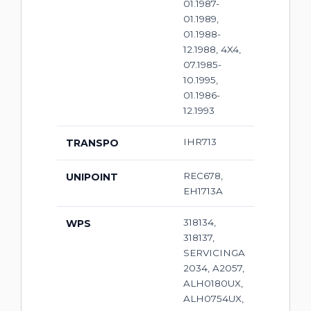
01.1987-
01.1989,
01.1988-
12.1988, 4X4,
07.1985-
10.1995,
01.1986-
12.1993
IHR713
TRANSPO
REC678,
UNIPOINT
EH1713A
318134,
WPS
318137,
SERVICINGA
2034, A2057,
ALH0180UX,
ALH0754UX,