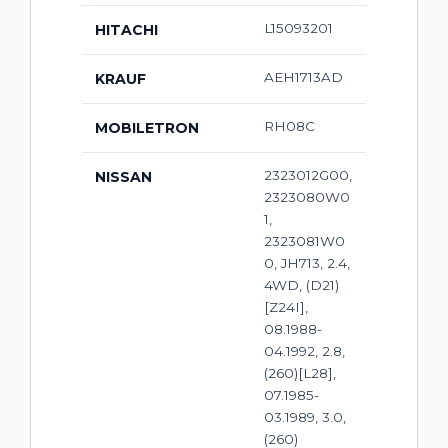
L15093201
HITACHI
AEH1713AD
KRAUF
RH08C
MOBILETRON
2323012G00,
NISSAN
2323080W0
1,
2323081W0
0, JH713, 2.4,
4WD, (D21)
[Z24I],
08.1988-
04.1992, 2.8,
(260)[L28],
07.1985-
03.1989, 3.0,
(260)