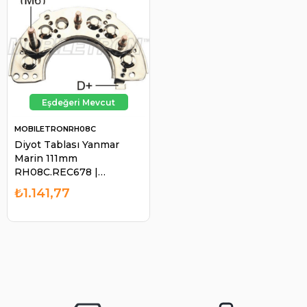
MOBILETRONRH08C
Diyot Tablası Yanmar
Marin 111mm
RH08C.REC678 |
MOBILETRON RH08C
₺1.141,77