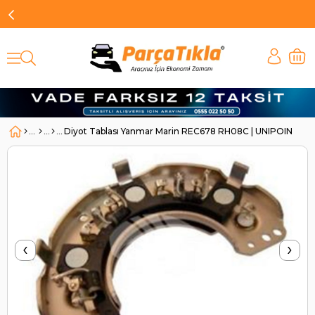
Diyot Tablası Yanmar Marin REC678 RH08C | UNIPOINT R
‹
›