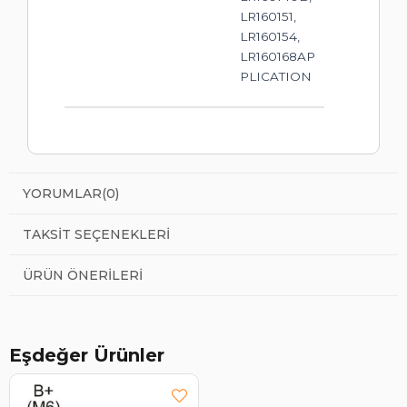
LR160151,
LR160154,
LR160168AP
PLICATION
YORUMLAR
(0)
TAKSIT SEÇENEKLERI
ÜRÜN ÖNERILERI
Eşdeğer Ürünler