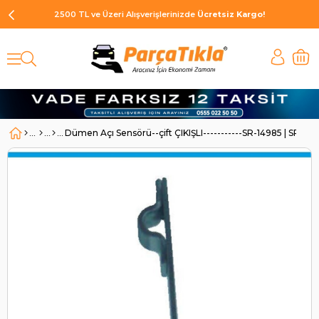
2500 TL ve Üzeri Alışverişlerinizde
Ücretsiz Kargo!
Dümen Açı Sensörü--çift ÇIKIŞLI-----------SR-14985 | SR 149