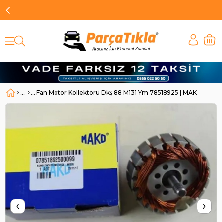
Fan Motor Kollektörü Dkş 88 M131 Ym 78518925 | MAKO 7851
‹
›