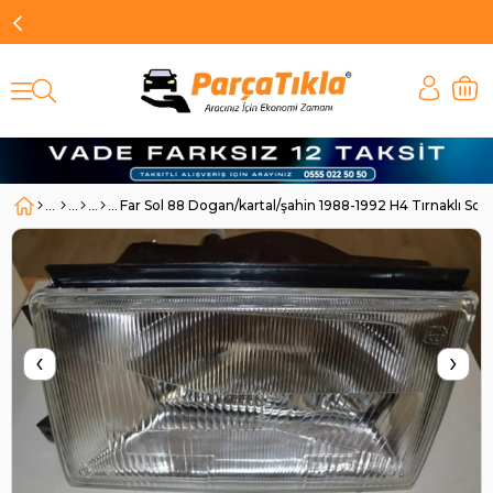
Far Sol 88 Dogan/kartal/şahin 1988-1992 H4 Tırnaklı So
‹
›