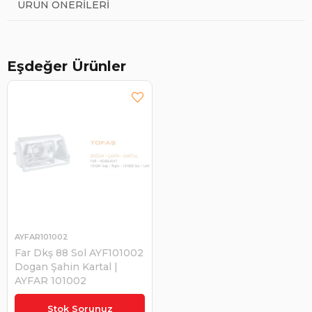
ÜRÜN ÖNERILERI
Eşdeğer Ürünler
AYFAR101002
Far Dkş 88 Sol AYF101002
Dogan Şahin Kartal |
AYFAR 101002
₺1.050,00
Stok Sorunuz