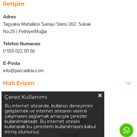
İletişim
Adres
Taşyaka Mahallesi Sanayi Sitesi 262. Sokak
No:25 | Fethiye/Muğla
Telefon Numarası
0 555 022 50 50
E-Posta
info@parcatikla.com
Hızlı Erişim
Çerez Kullanımı
©2025
Parcatikla.com
| Tüm Hakları Saklıdır.
Bu internet sitesinde, kullanıcı deneyimini
geliştirmek ve internet sitesinin verimli
çalışmasını sağlamak amacıyla çerezler
kullanılmaktadır. Bu internet sitesini
kullanarak bu çerezlerin kullanılmasını kabul
etmiş olursunuz.