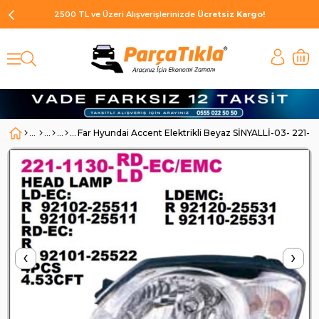
2500 TL ve Üzeri Alışverişlerinizde
Ücretsiz Kargo!
Far Hyundai Accent Elektrikli Beyaz SİNYALLİ-03- 221-
‹
›