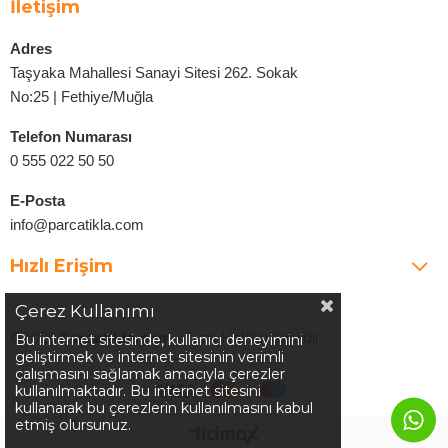
İletişim
Adres
Taşyaka Mahallesi Sanayi Sitesi 262. Sokak
No:25 | Fethiye/Muğla
Telefon Numarası
0 555 022 50 50
E-Posta
info@parcatikla.com
Hızlı Erişim
Çerez Kullanımı
©2025
Parcatikla.com
| Tüm Hakları Saklıdır.
Bu internet sitesinde, kullanıcı deneyimini
geliştirmek ve internet sitesinin verimli
çalışmasını sağlamak amacıyla çerezler
kullanılmaktadır. Bu internet sitesini
kullanarak bu çerezlerin kullanılmasını kabul
etmiş olursunuz.