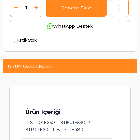
WhatApp Destek
Kritik Stok
ÜRÜN ÖZELLIKLERI
Ürün İçeriği
R 811101E660 L 811501E530 R
811301E600 L 811701E480