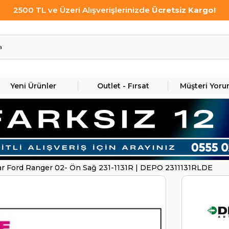
2500 TL ve Üzeri Alışverişlerinizde
Ücretsiz Kargo!
Yeni Ürünler
Outlet - Fırsat
Müşteri Yoru
ar Ford Ranger 02- Ön Sağ 231-1131R | DEPO 2311131RLDE