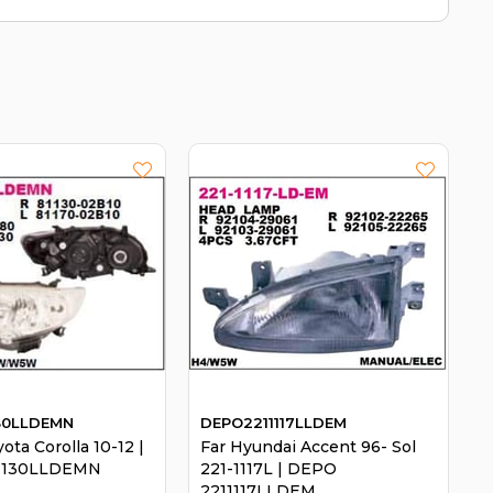
130LLDEMN
DEPO2211117LLDEM
yota Corolla 10-12 |
Far Hyundai Accent 96- Sol
1130LLDEMN
221-1117L | DEPO
2211117LLDEM