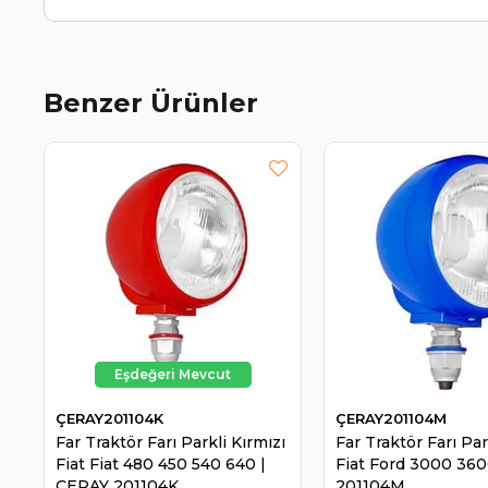
Benzer Ürünler
ÇERAY201104K
ÇERAY201104M
Far Traktör Farı Parkli Kırmızı
Far Traktör Farı Par
Fiat Fiat 480 450 540 640 |
Fiat Ford 3000 36
ÇERAY 201104K
201104M