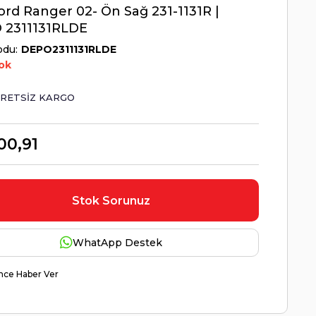
ord Ranger 02- Ön Sağ 231-1131R |
 2311131RLDE
odu
DEPO2311131RLDE
ok
RETSIZ KARGO
00,91
Stok Sorunuz
WhatApp Destek
nce Haber Ver