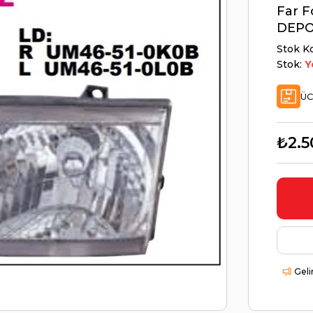
Far F
DEPO
Stok K
Stok:
Y
ÜC
₺2.5
Geli