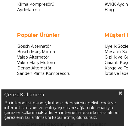
Klima Kompresörü
KVKK Aydın
Aydınlatma
Blog
Popüler Ürünler
Müşteri 
Bosch Alternatör
Üyelik Sözl
Bosch Marş Motoru
Mesafeli Sa
Valeo Alternatör
Gizlilik ve G
Valeo Marş Motoru
Garanti Koşu
Denso Alternatör
Kargo ve Te
Sanden Klima Kompresörü
İptal ve İad
Çerez Kullanımı
Bu internet sitesinde, kullanıcı deneyimini geliştirmek ve
internet sitesinin verimli çalışmasını sağlamak amacıyla
çerezler kullanılmaktadır. Bu internet sitesini kullanarak bu
çerezlerin kullanılmasını kabul etmiş olursunuz.
©2025
Parcatikla.com
| Tüm Hakları Saklıdır.