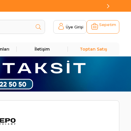
Sepetim
Üye Girişi
mları
İletişim
Toptan Satış