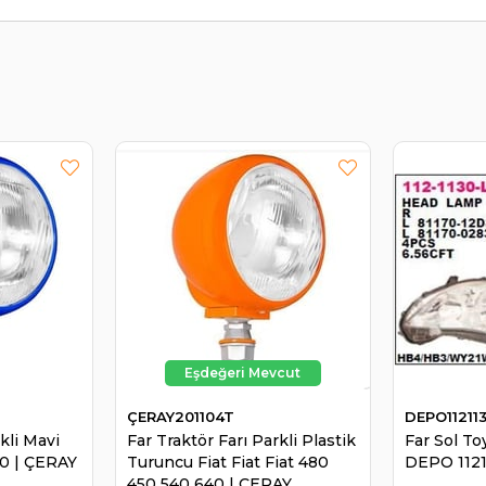
ÇERAY201104T
DEPO1121
kli Mavi
Far Traktör Farı Parkli Plastik
Far Sol To
00 | ÇERAY
Turuncu Fiat Fiat Fiat 480
DEPO 112
450 540 640 | ÇERAY