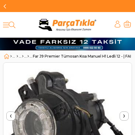
Far J9 Premier Tümosan Kısa Manuel H1 Ledli 12 - | FA
‹
›