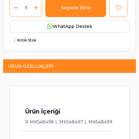
WhatApp Destek
Kritik Stok
ÜRÜN ÖZELLIKLERI
Ürün İçeriği
R MK548498 L MK548497 L MK548499