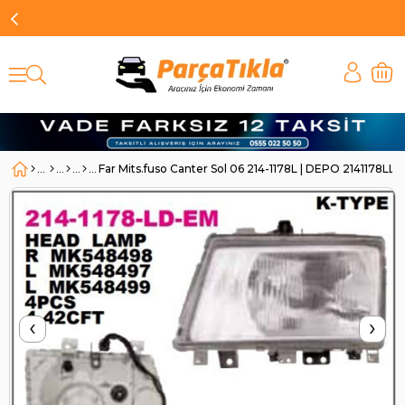
Far Mits.fuso Canter Sol 06 214-1178L | DEPO 2141178LL
‹
›