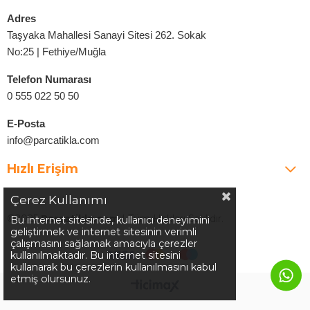
Adres
Taşyaka Mahallesi Sanayi Sitesi 262. Sokak
No:25 | Fethiye/Muğla
Telefon Numarası
0 555 022 50 50
E-Posta
info@parcatikla.com
Hızlı Erişim
Çerez Kullanımı
©2025
Parcatikla.com
| Tüm Hakları Saklıdır.
Bu internet sitesinde, kullanıcı deneyimini
geliştirmek ve internet sitesinin verimli
çalışmasını sağlamak amacıyla çerezler
kullanılmaktadır. Bu internet sitesini
kullanarak bu çerezlerin kullanılmasını kabul
etmiş olursunuz.