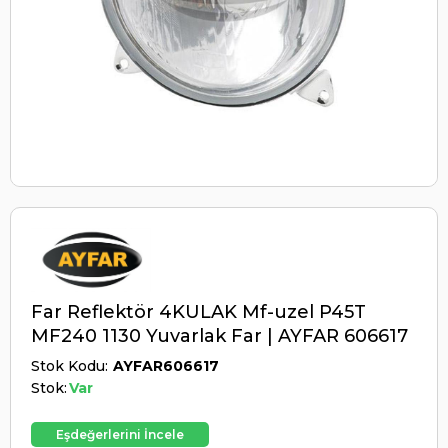
Far Reflektör 4KULAK Mf-uzel P45T
MF240 1130 Yuvarlak Far | AYFAR 606617
Stok Kodu
AYFAR606617
Stok:
Var
Eşdeğerlerini İncele