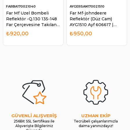
FARBA170021040
AYGERSAN170021510
Far Mf Uzel Bombeli
Far Mf-johndeere
Reflektör -Q.130 135-148
Reflektör (Düz Cam)
Far Çerçevesine Takılan |
AYG1510 Ayf 606617 |
FARBA 170021040
AYGERSAN 170021510
₺920,00
₺950,00
GÜVENLİ ALIŞVERİŞ
UZMAN EKİP
256Bit SSL Sertifikası ile
Tecrübeli çalışanlarımızla
Alışverişte Bilgileriniz
daima yanınızdayız!