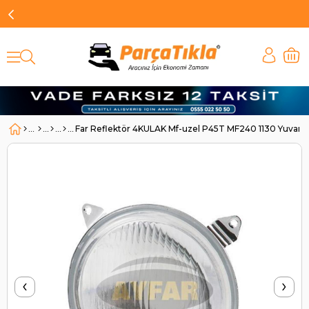
Far Reflektör 4KULAK Mf-uzel P45T MF240 1130 Yuvarla
‹
›