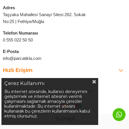
Adres
Taşyaka Mahallesi Sanayi Sitesi 262. Sokak
No:25 | Fethiye/Muğla
Telefon Numarası
0 555 022 50 50
E-Posta
info@parcatikla.com
Hızlı Erişim
Çerez Kullanımı
©2025
Parcatikla.com
| Tüm Hakları Saklıdır.
Bu internet sitesinde, kullanıcı deneyimini
geliştirmek ve internet sitesinin verimli
çalışmasını sağlamak amacıyla çerezler
kullanılmaktadır. Bu internet sitesini
kullanarak bu çerezlerin kullanılmasını kabul
etmiş olursunuz.