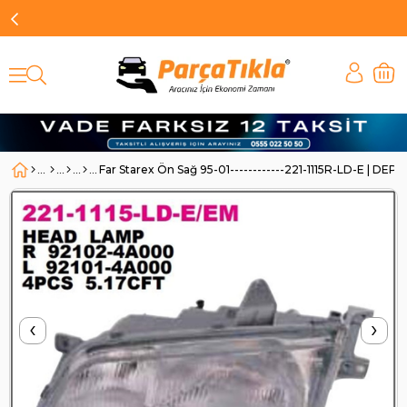
Far Starex Ön Sağ 95-01------------221-1115R-LD-E | DEP
‹
›