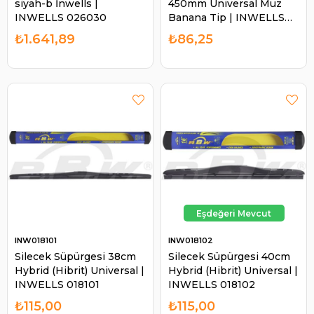
siyah-b İnwells |
450mm Üniversal Muz
INWELLS 026030
Banana Tip | INWELLS
018005
₺1.641,89
₺86,25
INW018101
INW018102
Silecek Süpürgesi 38cm
Silecek Süpürgesi 40cm
Hybrid (Hibrit) Universal |
Hybrid (Hibrit) Universal |
INWELLS 018101
INWELLS 018102
₺115,00
₺115,00