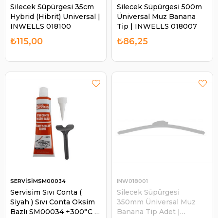
Silecek Süpürgesi 35cm
Silecek Süpürgesi 500m
Hybrid (Hibrit) Universal |
Üniversal Muz Banana
INWELLS 018100
Tip | INWELLS 018007
₺115,00
₺86,25
SERVİSİMSM00034
INW018001
Servisim Sıvı Conta (
Silecek Süpürgesi
Siyah ) Sıvı Conta Oksim
350mm Üniversal Muz
Bazlı SM00034 +300°C |
Banana Tip Adet |