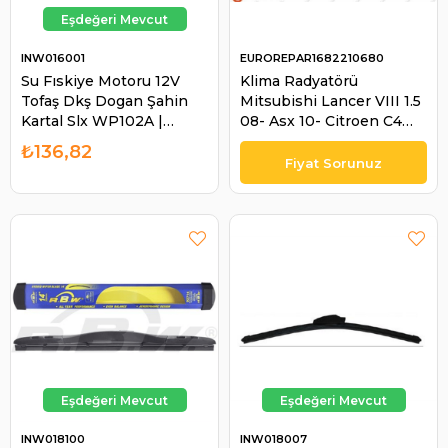
INW016001
EUROREPAR1682210680
Su Fıskiye Motoru 12V
Klima Radyatörü
Tofaş Dkş Dogan Şahin
Mitsubishi Lancer VIII 1.5
Kartal Slx WP102A |
08- Asx 10- Citroen C4
INWELLS 016001
Peugeot Pejo 4007 |
₺136,82
EUROREPAR 1682210680
INW018100
INW018007