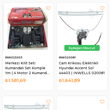
INW025003
INW020081
Merkezi Kilit Seti
Cam Krikosu Elektrikli
Kumandalı Set Komple
Hyundai Accent Sol
Ym ( 4 Motor 2 Kumanda 1
44403 | INWELLS 020081
Beyin Tesisat )
₺1.581,69
₺1.641,89
INW025003
INWELLSS0903 |
INWELLS 025003