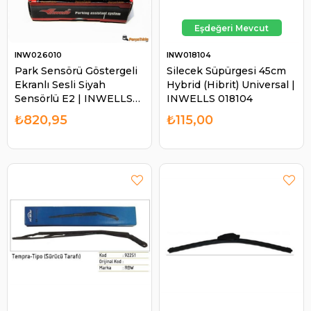
INW026010
INW018104
Park Sensörü Göstergeli
Silecek Süpürgesi 45cm
Ekranlı Sesli Siyah
Hybrid (Hibrit) Universal |
Sensörlü E2 | INWELLS
INWELLS 018104
026010
₺820,95
₺115,00