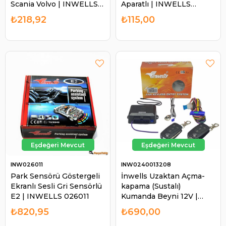
Scania Volvo | INWELLS
Aparatlı | INWELLS
018017
018039
₺218,92
₺115,00
INW026011
INW0240013208
Park Sensörü Göstergeli
İnwells Uzaktan Açma-
Ekranlı Sesli Gri Sensörlü
kapama (Sustalı)
E2 | INWELLS 026011
Kumanda Beyni 12V |
INWELLS 0240013208
₺820,95
₺690,00