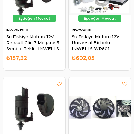
INWWP1900
INWWP801
Su Fıskiye Motoru 12V
Su Fıskiye Motoru 12V
Renault Clio 3 Megane 3
Universal Bidonlu |
Symbol Tekli | INWELLS
INWELLS WP801
WP1900
₺157,32
₺602,03