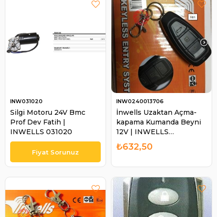
INW031020
INW0240013706
Silgi Motoru 24V Bmc
İnwells Uzaktan Açma-
Prof Dev Fatih |
kapama Kumanda Beyni
INWELLS 031020
12V | INWELLS
0240013706
₺632,50