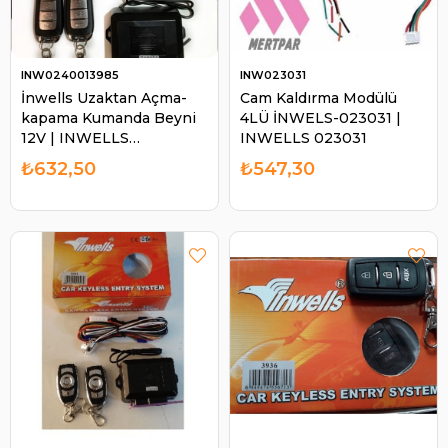
INW0240013985
INW023031
İnwells Uzaktan Açma-
Cam Kaldırma Modülü
kapama Kumanda Beyni
4LÜ İNWELS-023031 |
12V | INWELLS
INWELLS 023031
0240013985
₺632,50
₺547,30