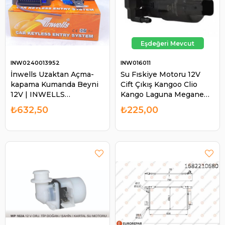
INW0240013952
INW016011
İnwells Uzaktan Açma-
Su Fıskiye Motoru 12V
kapama Kumanda Beyni
Cift Çıkış Kangoo Clio
12V | INWELLS
Kango Laguna Megane
0240013952
Ciftli WWP465 |
₺632,50
₺225,00
INWELLS 016011