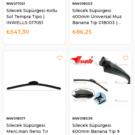
INW017051
INW018003
Silecek Süpürgesi Kollu
Silecek Süpürgesi
Sol Tempra Tipo |
400mm Üniversal Muz
INWELLS 017051
Banana Tip 018003 |
INWELLS 018003
₺547,30
₺86,25
INW018017
INW018039
Silecek Süpürgesi
Silecek Süpürgesi
Merc.man Reno Tır
600mm Banana Tip 9