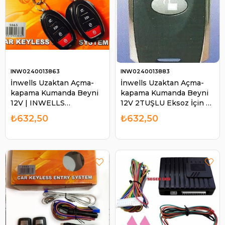
INW0240013863
INW0240013883
İnwells Uzaktan Açma-
İnwells Uzaktan Açma-
kapama Kumanda Beyni
kapama Kumanda Beyni
12V | INWELLS
12V 2TUŞLU Eksoz İçin 2
0240013863
İki Tuşlu Aç Kapa |
₺632,50
₺632,50
INWELLS 0240013883