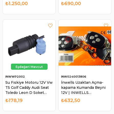
INWELLS 0230013805
INWELLS 0230013444
₺1.250,00
₺690,00
INWWP2002
INW0240013806
Su Fıskiye Motoru 12V Vw
İnwells Uzaktan Açma-
T5 Golf Caddy Audi Seat
kapama Kumanda Beyni
Toledo Leon D Soket
12V | INWELLS
WP2002 | INWELLS
0240013806
₺178,19
₺632,50
WP2002