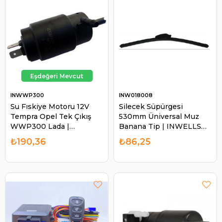
INWWP300
INW018008
Su Fıskiye Motoru 12V
Silecek Süpürgesi
Tempra Opel Tek Çıkış
530mm Üniversal Muz
WWP300 Lada |
Banana Tip | INWELLS
INWELLS WP300
018008
₺190,36
₺86,25