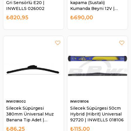
Gri Sensörlü E20 |
kapama (Sustalı)
INWELLS 026002
Kumanda Beyni 12V |
INWELLS 0240023444
₺820,95
₺690,00
INW018002
INW018106
Silecek Süpürgesi
Silecek Süpürgesi 50cm
380mm Üniversal Muz
Hybrid (Hibrit) Universal
Banana Tip Adet |
92720 | INWELLS 018106
INWELLS 018002
₺86,25
₺115,00