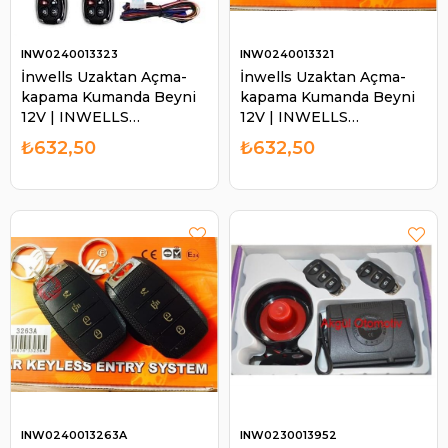
INW0240013323
INW0240013321
İnwells Uzaktan Açma-
İnwells Uzaktan Açma-
kapama Kumanda Beyni
kapama Kumanda Beyni
12V | INWELLS
12V | INWELLS
0240013323
0240013321
₺632,50
₺632,50
INW0240013263A
INW0230013952