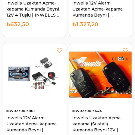
İnwells Uzaktan Açma-
İnwells 12V Alarm
kapama Kumanda Beyni
Uzaktan Açma-kapama
12V 4 Tuşlu | INWELLS
Kumanda Beyni |
0240013263A
INWELLS 0230013952
₺632,50
₺1.327,20
INW0230013805
INW0230013444
İnwells 12V Alarm
İnwells Uzaktan Açma-
Uzaktan Açma-kapama
kapama (Sustalı)
Kumanda Beyni |
Kumanda Beyni 12V |