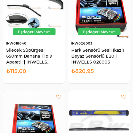
INW018040
INW026003
Silecek Süpürgesi
Park Sensörü Sesli İkazlı
650mm Banana Tip 9
Beyaz Sensörlü E20 |
Aparatlı | INWELLS
INWELLS 026003
018040
₺115,00
₺820,95