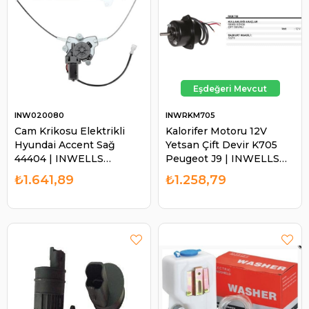
INW020080
INWRKM705
Cam Krikosu Elektrikli
Kalorifer Motoru 12V
Hyundai Accent Sağ
Yetsan Çift Devir K705
44404 | INWELLS
Peugeot J9 | INWELLS
020080
RKM705
₺1.641,89
₺1.258,79