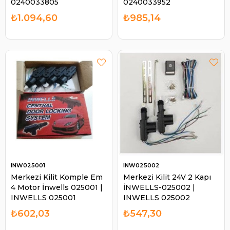
0240033805
0240033952
₺1.094,60
₺985,14
INW025001
INW025002
Merkezi Kilit Komple Em
Merkezi Kilit 24V 2 Kapı
4 Motor İnwells 025001 |
İNWELLS-025002 |
INWELLS 025001
INWELLS 025002
₺602,03
₺547,30