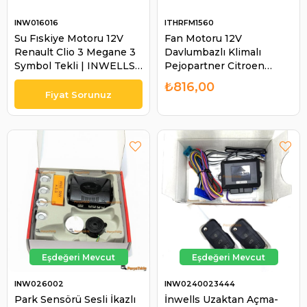
INW016016
ITHRFM1560
Su Fıskiye Motoru 12V
Fan Motoru 12V
Renault Clio 3 Megane 3
Davlumbazlı Klimalı
Symbol Tekli | INWELLS
Pejopartner Citroen
016016
Eugeot 307 - Partner 1.9-
₺816,00
2.0 HDI - Citroen
Berlingo - Xsara | ITH
RFM1560
INW026002
INW0240023444
Park Sensörü Sesli İkazlı
İnwells Uzaktan Açma-