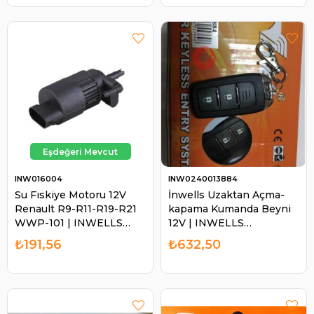
INW016004
INW0240013884
Su Fıskiye Motoru 12V
İnwells Uzaktan Açma-
Renault R9-R11-R19-R21
kapama Kumanda Beyni
WWP-101 | INWELLS
12V | INWELLS
016004
0240013884
₺191,56
₺632,50