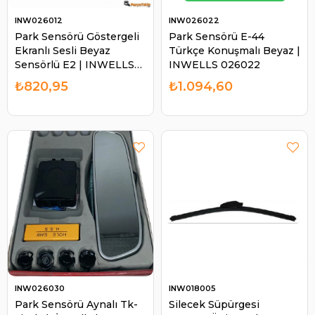
INW026012
INW026022
Park Sensörü Göstergeli
Park Sensörü E-44
Ekranlı Sesli Beyaz
Türkçe Konuşmalı Beyaz |
Sensörlü E2 | INWELLS
INWELLS 026022
026012
₺820,95
₺1.094,60
INW026030
INW018005
Park Sensörü Aynalı Tk-
Silecek Süpürgesi