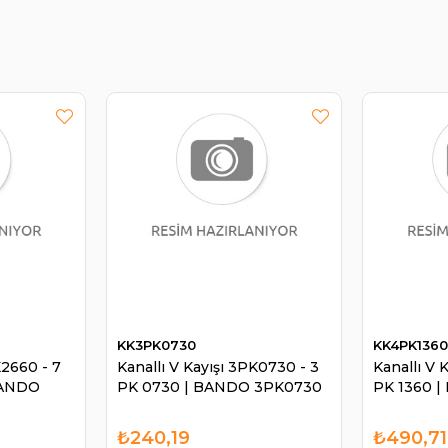
KK3PK0730
KK4PK136
K2660 - 7
Kanallı V Kayışı 3PK0730 - 3
Kanallı V 
BANDO
PK 0730 | BANDO 3PK0730
PK 1360 
₺240,19
₺490,71