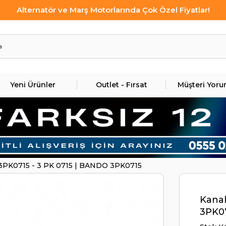
Alternatör ve Marş Motorlarında Çok Özel Fiyatlar!
Yeni Ürünler
Outlet - Fırsat
Müşteri Yoru
ı 3PK0715 - 3 PK 0715 | BANDO 3PK0715
Kanal
3PK0