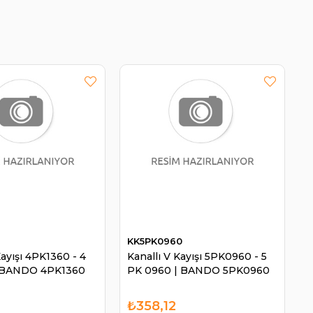
0
KK5PK0960
Kayışı 4PK1360 - 4
Kanallı V Kayışı 5PK0960 - 5
| BANDO 4PK1360
PK 0960 | BANDO 5PK0960
₺358,12