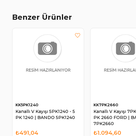
Benzer Ürünler
KK5PK1240
KK7PK2660
Kanallı V Kayışı 5PK1240 - 5
Kanallı V Kayışı 7P
PK 1240 | BANDO 5PK1240
PK 2660 FORD | 
7PK2660
₺491,04
₺1.094,60