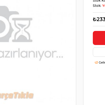
Stok K
Stok:
Y
₺233
Geli