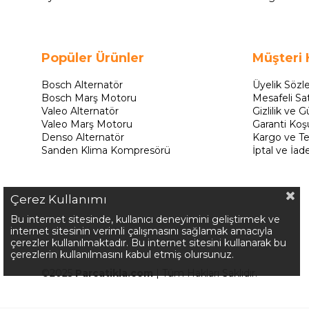
Popüler Ürünler
Müşteri 
Bosch Alternatör
Üyelik Sözl
Bosch Marş Motoru
Mesafeli Sa
Valeo Alternatör
Gizlilik ve G
Valeo Marş Motoru
Garanti Koşu
Denso Alternatör
Kargo ve Te
Sanden Klima Kompresörü
İptal ve İad
Çerez Kullanımı
Bu internet sitesinde, kullanıcı deneyimini geliştirmek ve
internet sitesinin verimli çalışmasını sağlamak amacıyla
çerezler kullanılmaktadır. Bu internet sitesini kullanarak bu
çerezlerin kullanılmasını kabul etmiş olursunuz.
©2025
Parcatikla.com
| Tüm Hakları Saklıdır.