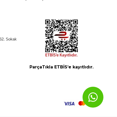
262. Sokak
ParçaTıkla ETBİS’e kayıtlıdır.