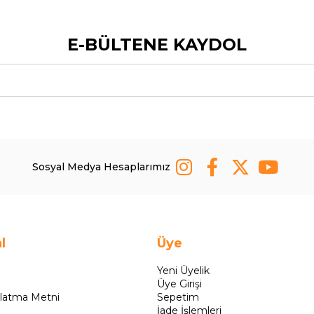
E-BÜLTENE KAYDOL
Sosyal Medya Hesaplarımız
l
Üye
Yeni Üyelik
Üye Girişi
latma Metni
Sepetim
İade İşlemleri