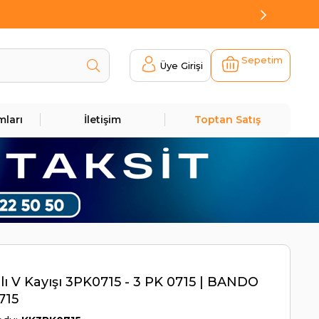
Sepetim
Üye Girişi
mları
İletişim
Toptan Satış
lı V Kayışı 3PK0715 - 3 PK 0715 | BANDO
715