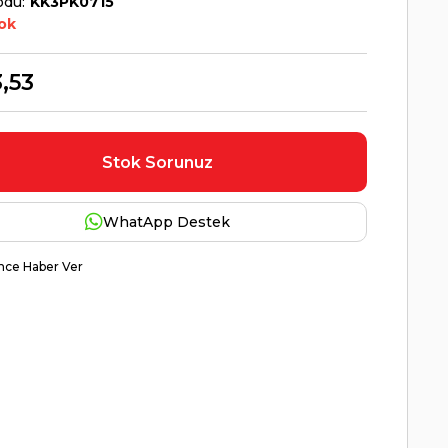
odu
KK3PK0715
ok
,53
Stok Sorunuz
WhatApp Destek
nce Haber Ver