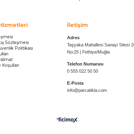
Hizmetleri
İletişim
eşmesi
Adres
tış Sözleşmesi
Taşyaka Mahallesi Sanayi Sitesi 
üvenlik Politikası
No:25 | Fethiye/Muğla
lları
slimat
Telefon Numarası
e Koşulları
0 555 022 50 50
E-Posta
info@parcatikla.com